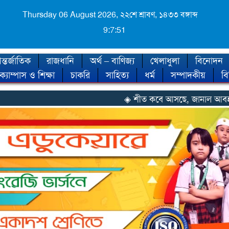
Thursday 06 August 2026,
২২শে শ্রাবণ, ১৪৩৩ বঙ্গাব্দ
9:7:53
্তর্জাতিক
রাজধানি
অর্থ – বাণিজ্য
খেলাধুলা
বিনোদন
ক্যাম্পাস ও শিক্ষা
চাকরি
সাহিত্য
ধর্ম
সম্পাদকীয়
ব
◈ শীত কবে আসছে, জানাল আবহাওয়া অফিস
◈ নানা