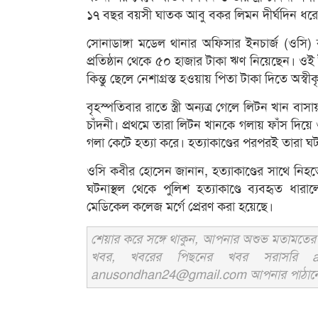
১৭ বছর বয়সী ঘাতক আবু বকর লিমন দীর্ঘদিন ধরে ন
সোনাডাঙ্গা মডেল থানার অফিসার ইনচার্জ (ওসি)
প্রতিষ্ঠান থেকে ৫০ হাজার টাকা ঋণ নিয়েছেন। 
কিন্তু ছেলে নেশাগ্রস্ত হওয়ায় পিতা টাকা দিতে অস্বী
বৃহস্পতিবার রাতে স্ত্রী অন্যত্র গেলে লিটন খান বা
চাঁদনী। প্রথমে তারা লিটন খানকে গলায় ফাঁস দিয়ে 
গলা কেটে হত্যা করে। হত্যাকাণ্ডের পরপরই তারা ঘট
ওসি কবীর হোসেন জানান, হত্যাকাণ্ডের সাথে নিহত
ঘটনাস্থল থেকে পুলিশ হত্যাকাণ্ডে ব্যবহৃত ধার
মেডিকেল কলেজ মর্গে প্রেরণ করা হয়েছে।
শেয়ার করে সঙ্গে থাকুন, আপনার অশুভ মতামতের জ
খবর, খবরের পিছনের খবর সরাসরি an
anusondhan24@gmail.com আপনার পাঠানো তথ্য