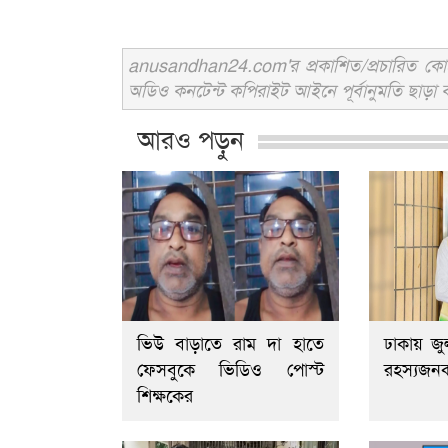
anusandhan24.com'র প্রকাশিত/প্রচারিত কোনো 
অডিও কনটেন্ট কপিরাইট আইনে পূর্বানুমতি ছাড়া ব
আরও পড়ুন
ভিউ বাড়াতে রাম দা হাতে
ঢাকায় জু
ফেসবুকে ভিডিও পোস্ট
রহস্যজনক 
শিক্ষকের