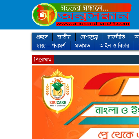
প্রচ্ছদ
জাতীয়
দেশজুড়ে
রাজনীতি
আন
স্বাস্থ্য – পরামর্শ
মতামত
আইন ও বিচার
শিরোনাম