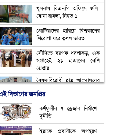
খুলনায় বিএনপি অফিসে গুলি-
বোমা হামলা, নিহত ১
প্রোটিয়াদের হারিয়ে বিশ্বকাপের
শিরোপা ঘরে তুলল ভারত
সৌদিতে ব্যাপক ধরপাকড়, এক
সপ্তাহেই ২১ হাজারের বেশি
গ্রেপ্তার
বৈষম্যবিরোধী ছাত্র আন্দোলনের
সাধারণ সম্পাদকের পদত্যাগ
এই বিভাগের জনপ্রিয়
ভিউ বাড়াতে রাম দা হাতে
কর্ণফুলীর ৭ ড্রেজার নির্মাণে
ফেসবুকে ভিডিও পোস্ট শিক্ষকের
দুর্নীতি
আ.লীগ ও জাপার ৯ নেতা
ইরাকে প্রবাসীকে অপহরণ
কারাগারে