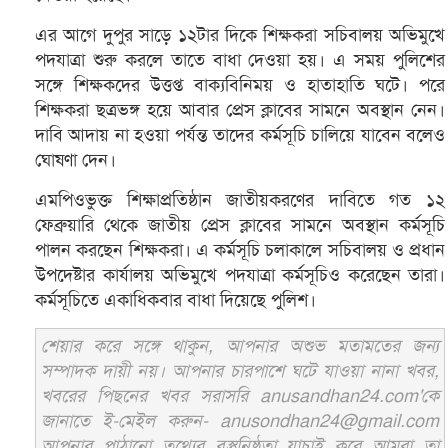
এর আগে দুপুর সাড়ে ১২টার দিকে শিক্ষকরা সচিবালয় অভিমুখে
পদযাত্রা শুরু করলে তাতে বাধা দেওয়া হয়। এ সময় পুলিশের
সঙ্গে শিক্ষকদের উত্তপ্ত বাক্যবিনিময় ও হাতাহাতি ঘটে। পরে
শিক্ষকরা ছত্রভঙ্গ হয়ে আবার প্রেস ক্লাবের সামনে অবস্থান নেন।
দাবি আদায় না হওয়া পর্যন্ত তাদের কর্মসূচি চালিয়ে যাবেন বলেও
ঘোষণা দেন।
এমপিওভুক্ত শিক্ষাপ্রতিষ্ঠান জাতীয়করণের দাবিতে গত ১২
ফেব্রুয়ারি থেকে জাতীয় প্রেস ক্লাবের সামনে অবস্থান কর্মসূচি
পালন করছেন শিক্ষকরা। এ কর্মসূচি চলাকালে সচিবালয় ও প্রধান
উপদেষ্টার কার্যালয় অভিমুখে পদযাত্রা কর্মসূচিও করেছেন তারা।
কর্মসূচিতে একাধিকবার বাধা দিয়েছে পুলিশ।
শেয়ার করে সঙ্গে থাকুন, আপনার অশুভ মতামতের জন্য
সম্পাদক দায়ী নয়। আপনার চারপাশে ঘটে যাওয়া নানা খবর,
খবরের পিছনের খবর সরাসরি anusandhan24.com'কে
জানাতে ই-মেইল করুন- anusondhan24@gmail.com
আপনার পাঠানো তথ্যের বস্তুনিষ্ঠতা যাচাই করে আমরা তা