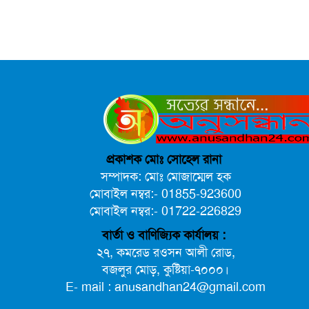
বৈষম্যবিরোধী ছাত্র আন্দোলনের সাধারণ সম্পাদকের পদত্যাগ
প্রকাশক মোঃ সোহেল রানা
সম্পাদক: মোঃ মোজাম্মেল হক
মোবাইল নম্বর:- 01855-923600
মোবাইল নম্বর:- 01722-226829
বার্তা ও বাণিজ্যিক কার্যালয় :
২৭, কমরেড রওসন আলী রোড,
বজলুর মোড়, কুষ্টিয়া-৭০০০।
E- mail : anusandhan24@gmail.com