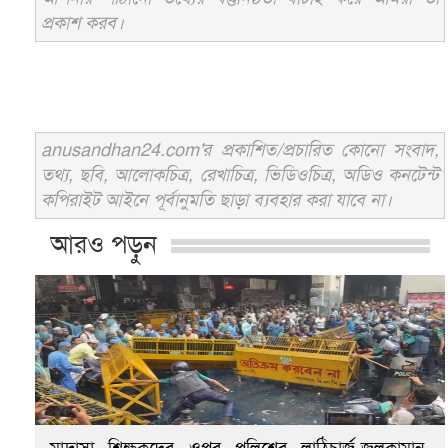
প্রকাশ করব।
anusandhan24.com'র প্রকাশিত/প্রচারিত কোনো সংবাদ,
তথ্য, ছবি, আলোকচিত্র, রেখাচিত্র, ভিডিওচিত্র, অডিও কনটেন্ট
কপিরাইট আইনে পূর্বানুমতি ছাড়া ব্যবহার করা যাবে না।
আরও পড়ুন
মাদ্রাসা শিক্ষকদের ওপর পুলিশের লাঠিচার্জ-জলকামান,