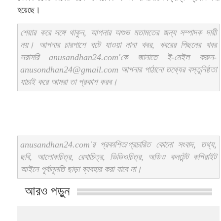
হয়েছে।
শেয়ার করে সঙ্গে থাকুন, আপনার অশুভ মতামতের জন্য সম্পাদক দায়ী
নয়। আপনার চারপাশে ঘটে যাওয়া নানা খবর, খবরের পিছনের খবর
সরাসরি anusandhan24.com'কে জানাতে ই-মেইল করুন-
anusondhan24@gmail.com আপনার পাঠানো তথ্যের বস্তুনিষ্ঠতা
যাচাই করে আমরা তা প্রকাশ করব।
anusandhan24.com'র প্রকাশিত/প্রচারিত কোনো সংবাদ, তথ্য,
ছবি, আলোকচিত্র, রেখাচিত্র, ভিডিওচিত্র, অডিও কনটেন্ট কপিরাইট
আইনে পূর্বানুমতি ছাড়া ব্যবহার করা যাবে না।
আরও পড়ুন