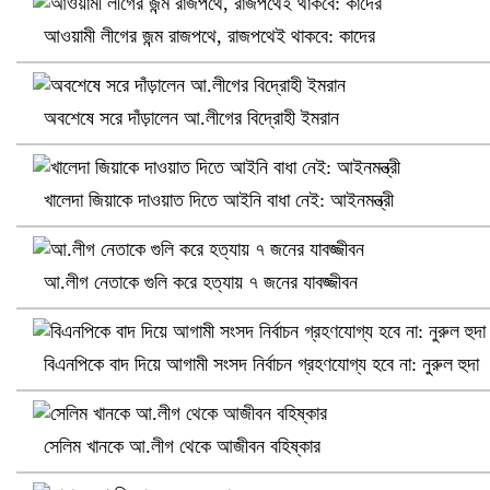
আওয়ামী লীগের জন্ম রাজপথে, রাজপথেই থাকবে: কাদের
নানা সংকটে রিক্রুটিং এজেন্সি, হুমকির মুখে শ্রম রপ্তানি
অবশেষে সরে দাঁড়ালেন আ.লীগের বিদ্রোহী ইমরান
খালেদা জিয়াকে দাওয়াত দিতে আইনি বাধা নেই: আইনমন্ত্রী
আ.লীগ নেতাকে গুলি করে হত্যায় ৭ জনের যাবজ্জীবন
বিএনপিকে বাদ দিয়ে আগামী সংসদ নির্বাচন গ্রহণযোগ্য হবে না: নুরুল হুদা
খুলনায় বিএনপি অফিসে গুলি-বোমা হামলা, নিহত ১
সেলিম খানকে আ.লীগ থেকে আজীবন বহিষ্কার