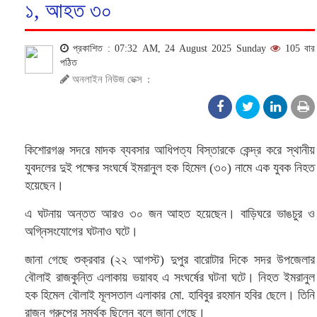
১, আহত ৩০
প্রকাশিত : 07:32 AM, 24 August 2025 Sunday
105 বার
পঠিত
অনলাইন নিউজ ডেক্স
:
কিশোরগঞ্জ সদরে মাদক ব্যবসার আধিপত্য বিস্তারকে কেন্দ্র করে স্থানীয়
যুবদলের দুই পক্ষের সংঘর্ষে ইমরানুল হক হিমেল (৩০) নামে এক যুবক নিহত
হয়েছেন।
এ ঘটনায় অন্তত আরও ৩০ জন আহত হয়েছেন। বাড়িঘরে ভাঙচুর ও
অগ্নিসংযোগের ঘটনাও ঘটে।
জানা গেছে শুক্রবার (২২ আগস্ট) দুপুর বারোটার দিকে সদর উপজেলার
বৌলাই রাজকুন্তি এলাকায় ভয়াবহ এ সংঘর্ষের ঘটনা ঘটে। নিহত ইমরানুল
হক হিমেল বৌলাই মূলসতাল এলাকার মো. হাবিবুর রহমান হবির ছেলে। তিনি
রাজন গ্রুপের সমর্থক ছিলেন বলে জানা গেছে।