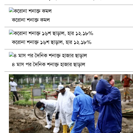
করোনা শনাক্ত কমল
করোনা শনাক্ত ১৬শ ছাড়াল, হার ১২.১৮%
৪ মাস পর দৈনিক শনাক্ত হাজার ছাড়াল
সৌদিতে ব্যাপক ধরপাকড়, এক সপ্তাহেই ২১ হাজারের বেশি গ্রেপ্তা