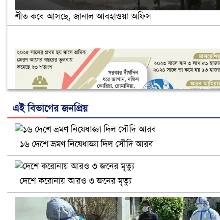
শীত কবে আসছে, জানাল আবহাওয়া অফিস
এই বিভাগের জনপ্রিয়
১৬ দেশে ভ্রমণ নিষেধাজ্ঞা দিল সৌদি আরব
নানা সংকটে রিক্রুটিং এজেন্সি, হুমকির মুখে শ্রম রপ্তানি
দেশে করোনায় আরও ৩ জনের মৃত্যু