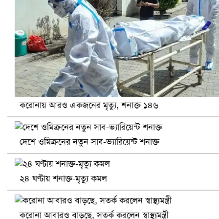
খুলনায় বিএনপি অফিসে গুলি-বোমা হামলা, নিহত ১
করোনায় আরও একজনের মৃত্যু, শনাক্ত ১৪৬
দেশে ওমিক্রনের নতুন সাব-ভ্যারিয়েন্ট শনাক্ত
২৪ ঘণ্টায় শনাক্ত-মৃত্যু কমল
প্রোটিয়াদের হারিয়ে বিশ্বকাপের শিরোপা ঘরে তুলল ভারত
করোনা আবারও বাড়ছে, সতর্ক করলেন স্বাস্থ্যমন্ত্রী