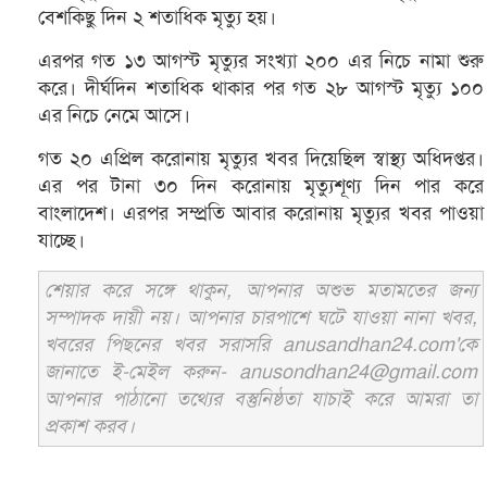
বেশকিছু দিন ২ শতাধিক মৃত্যু হয়।
এরপর গত ১৩ আগস্ট মৃত্যুর সংখ্যা ২০০ এর নিচে নামা শুরু
করে। দীর্ঘদিন শতাধিক থাকার পর গত ২৮ আগস্ট মৃত্যু ১০০
এর নিচে নেমে আসে।
গত ২০ এপ্রিল করোনায় মৃত্যুর খবর দিয়েছিল স্বাস্থ্য অধিদপ্তর।
এর পর টানা ৩০ দিন করোনায় মৃত্যুশূণ্য দিন পার করে
বাংলাদেশ। এরপর সম্প্রতি আবার করোনায় মৃত্যুর খবর পাওয়া
যাচ্ছে।
শেয়ার করে সঙ্গে থাকুন, আপনার অশুভ মতামতের জন্য
সম্পাদক দায়ী নয়। আপনার চারপাশে ঘটে যাওয়া নানা খবর,
খবরের পিছনের খবর সরাসরি anusandhan24.com'কে
জানাতে ই-মেইল করুন- anusondhan24@gmail.com
আপনার পাঠানো তথ্যের বস্তুনিষ্ঠতা যাচাই করে আমরা তা
প্রকাশ করব।