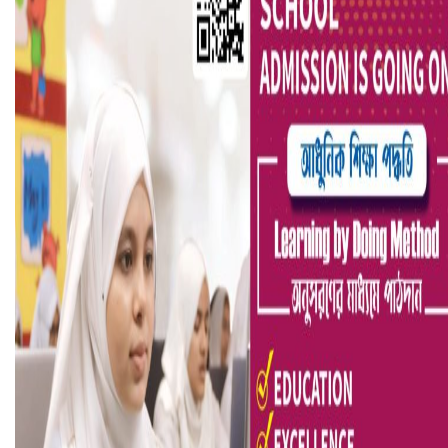
আ.লীগ ও জাপার ৯ নেতা কারাগারে