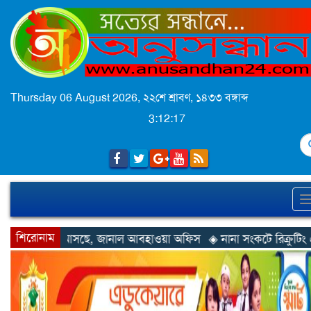
Thursday 06 August 2026,
২২শে শ্রাবণ, ১৪৩৩ বঙ্গাব্দ
3:12:19
S
শিরোনাম
াল আবহাওয়া অফিস
◈ নানা সংকটে রিক্রুটিং এজেন্সি, হুমকির মুখে শ্রম রপ