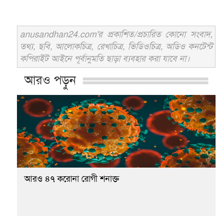
anusandhan24.com'র প্রকাশিত/প্রচারিত কোনো সংবাদ,
তথ্য, ছবি, আলোকচিত্র, রেখাচিত্র, ভিডিওচিত্র, অডিও কনটেন্ট
কপিরাইট আইনে পূর্বানুমতি ছাড়া ব্যবহার করা যাবে না।
আরও পড়ুন
আরও ৪৭ করোনা রোগী শনাক্ত