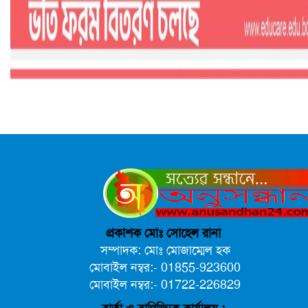
প্রকাশক মোঃ সোহেল রানা
সম্পাদক: মোঃ মোজাম্মেল হক
মোবাইল নম্বর:- 01855-923600
মোবাইল নম্বর:- 01722-226829