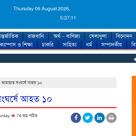
Thursday 06 August 2026,
5:37:12
্তর্জাতিক
রাজধানি
অর্থ – বাণিজ্য
খেলাধুলা
বিনোদন
ক্যাম্পাস ও শিক্ষা
চাকরি
সাহিত্য
ধর্ম
সম্পাদকীয়
ব
◈ শীত কব
 জামায়াত সংঘর্ষে আহত ১০
সংঘর্ষে আহত ১০
turday
74 বার পঠিত