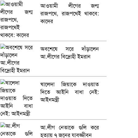
আওয়ামী লীগের জন্ম
ফেসবুকে ভিডিও পোস্ট শিক্ষকের
রাজপথে, রাজপথেই থাকবে:
কাদের
আ.লীগ ও জাপার ৯ নেতা
কারাগারে
ভারতে ভয়াবহ সড়ক দুর্ঘটনা,
অবশেষে সরে দাঁড়ালেন
নিহত ১৫
আ.লীগের বিদ্রোহী ইমরান
হলিউডে নতুন প্রেমের গুঞ্জন
খালেদা জিয়াকে দাওয়াত
দিতে আইনি বাধা নেই:
আইনমন্ত্রী
আ.লীগ নেতাকে গুলি করে
হত্যায় ৭ জনের যাবজ্জীবন