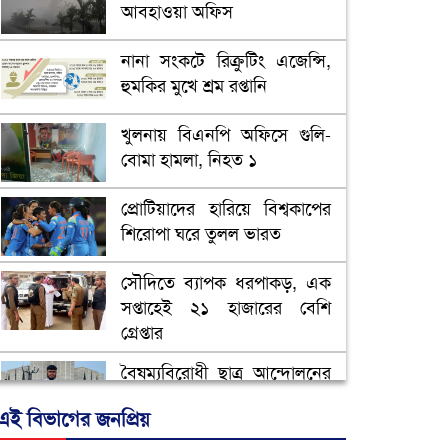
আবহাওয়া অফিস
নানা সংকটে রিক্রুটিং এজেন্সি,
হুমকির মুখে শ্রম রপ্তানি
খুলনায় বিএনপি অফিসে গুলি-
বোমা হামলা, নিহত ১
প্রোটিয়াদের হারিয়ে বিশ্বকাপের
শিরোপা ঘরে তুলল ভারত
সৌদিতে ব্যাপক ধরপাকড়, এক
সপ্তাহেই ২১ হাজারের বেশি
গ্রেপ্তার
বৈষম্যবিরোধী ছাত্র আন্দোলনের
সাধারণ সম্পাদকের পদত্যাগ
এই বিভাগের জনপ্রিয়
ভিউ বাড়াতে রাম দা হাতে