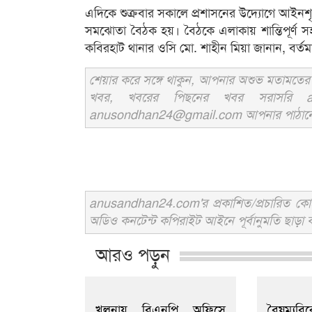
এদিকে শুক্রবার সকালে প্রশাসনের উদ্যোগে আইনশৃ
সমঝোতা বৈঠক হয়। বৈঠকে এলাকায় শান্তিপূর্ণ সহা
কবিরহাট থানার ওসি মো. শাহীন মিয়া জানান, বর্তমান
শেয়ার করে সঙ্গে থাকুন, আপনার অশুভ মতামতের জ
খবর, খবরের পিছনের খবর সরাসরি an
anusondhan24@gmail.com আপনার পাঠানো তথ্য
anusandhan24.com'র প্রকাশিত/প্রচারিত কোনো 
অডিও কনটেন্ট কপিরাইট আইনে পূর্বানুমতি ছাড়া ব
আরও পড়ুন
খুলনায় বিএনপি অফিসে
বৈষম্য