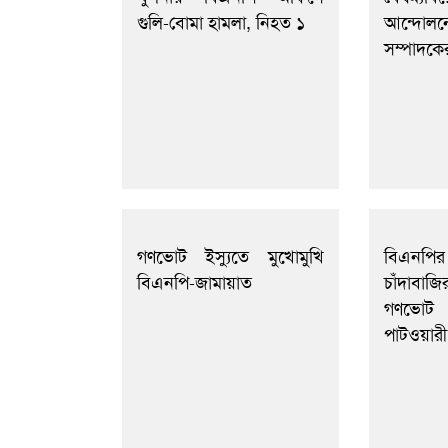
গুলি-বোমা হামলা, নিহত ১
আন্দো
সম্পাদকে
গণভোট ইস্যুতে মুখোমুখি
বিএনপি
বিএনপি-জামায়াত
চাঁদাবা
গণভোট 
পাটওয়ারী