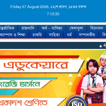
Friday 07 August 2026,
২২শে শ্রাবণ, ১৪৩৩ বঙ্গাব্দ
7:12:37
্তর্জাতিক
রাজধানি
অর্থ – বাণিজ্য
খেলাধুলা
বিনোদন
ক্যাম্পাস ও শিক্ষা
চাকরি
সাহিত্য
ধর্ম
সম্পাদকীয়
ব
◈ শীত কবে আসছে, জান