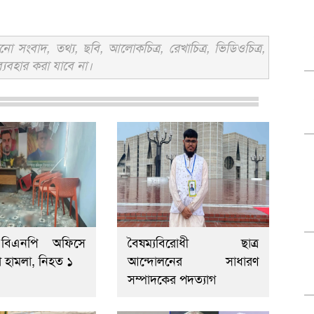
সংবাদ, তথ্য, ছবি, আলোকচিত্র, রেখাচিত্র, ভিডিওচিত্র,
্যবহার করা যাবে না।
 বিএনপি অফিসে
বৈষম্যবিরোধী ছাত্র
া হামলা, নিহত ১
আন্দোলনের সাধারণ
সম্পাদকের পদত্যাগ