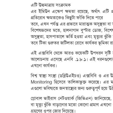
এটি উচ্চমাত্রায় সংক্রামক
এর ইমিউন এস্কেপ ক্ষমতা রয়েছে, অর্থাৎ এটি প্রাক
প্রতিরোধ ক্ষমতাকেও কিছুটা ফাঁকি দিতে পারে
তবে, এখন পর্যন্ত এর প্রভাবে মারাত্মক অসুস্থতা ব
বিশেষজ্ঞদের মতে, হালনাগাদ বুস্টার ডোজ, বিশে
অসুস্থতা, হাসপাতালে ভর্তি হওয়া এবং মৃত্যুর ঝুঁ
তবে টিকা গুরুতর জটিলতা রোধে কার্যকর ভূমিকা র
এই এক্সবিবি থেকে আরও কয়েকটি উপধরন সৃষ্টি হয়
আলোচনায় এসেছে এনবি .১.৮.১। এই ধরনগুলোর 
এখনো কার্যকর।
বিশ্ব স্বাস্থ্য সংস্থা (ডব্লিউএইচও) এক্সবিবি
Monitoring হিসেবে তালিকাভুক্ত করেছে। এর
এগুলো ভবিষ্যতে জনস্বাস্থ্যের জন্য গুরুত্বপূর্ণ হয়ে
গ্লোবাল ভাইরাস নেটওয়ার্ক (জিভিএন) জানিয়েছে,
বা মৃত্যু ঝুঁকি বাড়ানোর মতো কোনো প্রমাণ এখনো
গ্রহণের ওপর জোর দিয়েছে।