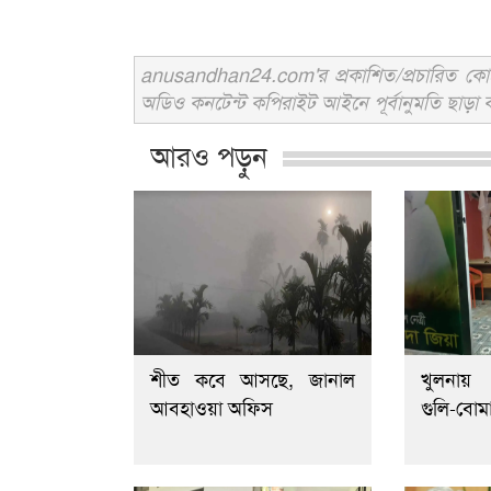
anusandhan24.com'র প্রকাশিত/প্রচারিত কোনো 
অডিও কনটেন্ট কপিরাইট আইনে পূর্বানুমতি ছাড়া ব
আরও পড়ুন
শীত কবে আসছে, জানাল
খুলনায়
আবহাওয়া অফিস
গুলি-বোম