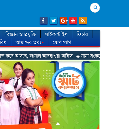
Search
বিজ্ঞান ও প্রযুক্তি
লাইফস্টাইল
ফিচার
িবিধ
আমাদের তথ্য
যোগাযোগ
াল আবহাওয়া অফিস
◈ নানা সংকটে রিক্রুটিং এজেন্সি, হুমকির মুখে শ্রম রপ