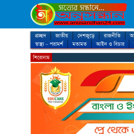
প্রচ্ছদ
জাতীয়
দেশজুড়ে
রাজনীতি
আন
স্বাস্থ্য – পরামর্শ
মতামত
আইন ও বিচার
শিরোনাম