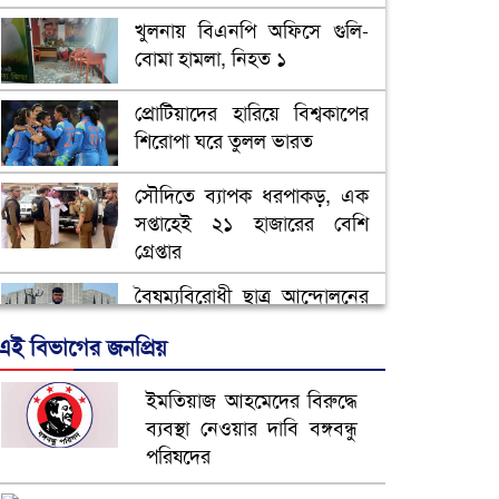
খুলনায় বিএনপি অফিসে গুলি-
বোমা হামলা, নিহত ১
প্রোটিয়াদের হারিয়ে বিশ্বকাপের
শিরোপা ঘরে তুলল ভারত
সৌদিতে ব্যাপক ধরপাকড়, এক
সপ্তাহেই ২১ হাজারের বেশি
গ্রেপ্তার
বৈষম্যবিরোধী ছাত্র আন্দোলনের
সাধারণ সম্পাদকের পদত্যাগ
এই বিভাগের জনপ্রিয়
ভিউ বাড়াতে রাম দা হাতে
ইমতিয়াজ আহমেদের বিরুদ্ধে
ফেসবুকে ভিডিও পোস্ট শিক্ষকের
ব্যবস্থা নেওয়ার দাবি বঙ্গবন্ধু
পরিষদের
আ.লীগ ও জাপার ৯ নেতা
কারাগারে