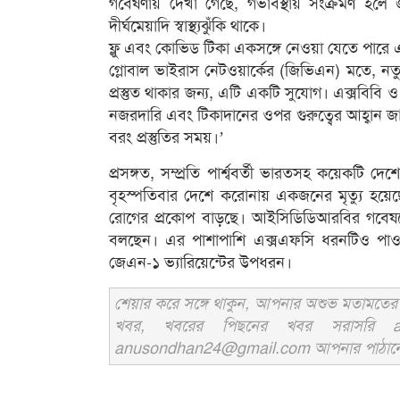
গবেষণায় দেখা গেছে, গর্ভাবস্থায় সংক্রমণ হলে
দীর্ঘমেয়াদি স্বাস্থ্যঝুঁকি থাকে।
ফ্লু এবং কোভিড টিকা একসঙ্গে নেওয়া যেতে পারে এব
গ্লোবাল ভাইরাস নেটওয়ার্কের (জিভিএন) মতে, নতু
প্রস্তুত থাকার জন্য, এটি একটি সুযোগ। এক্সবিব
নজরদারি এবং টিকাদানের ওপর গুরুত্বের আহ্বান জ
বরং প্রস্তুতির সময়।’
প্রসঙ্গত, সম্প্রতি পার্শ্ববর্তী ভারতসহ কয়েকট
বৃহস্পতিবার দেশে করোনায় একজনের মৃত্যু হয়
রোগের প্রকোপ বাড়ছে। আইসিডিডিআরবির গবেষ
বলছেন। এর পাশাপাশি এক্সএফসি ধরনটিও পাওয
জেএন-১ ভ্যারিয়েন্টের উপধরন।
শেয়ার করে সঙ্গে থাকুন, আপনার অশুভ মতামতের জ
খবর, খবরের পিছনের খবর সরাসরি an
anusondhan24@gmail.com আপনার পাঠানো তথ্য