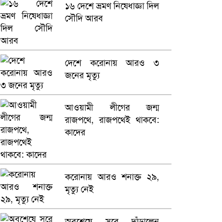
১৬ দেশে ভ্রমণ নিষেধাজ্ঞা দিল
সৌদি আরব
ভারতে ভয়াবহ সড়ক দুর্ঘটনা,
নিহত ১৫
হলিউডে নতুন প্রেমের গুঞ্জন
দেশে করোনায় আরও ৩
জনের মৃত্যু
আওয়ামী লীগের জন্ম
রাজপথে, রাজপথেই থাকবে:
কাদের
করোনায় আরও শনাক্ত ২৯,
মৃত্যু নেই
অবশেষে সরে দাঁড়ালেন