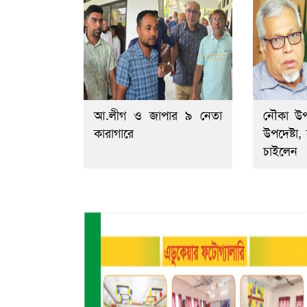
আ.লীগ ও জাপার ৯ নেতা
নৌকা উ
কারাগারে
উপদেষ্টা
চাইলেন