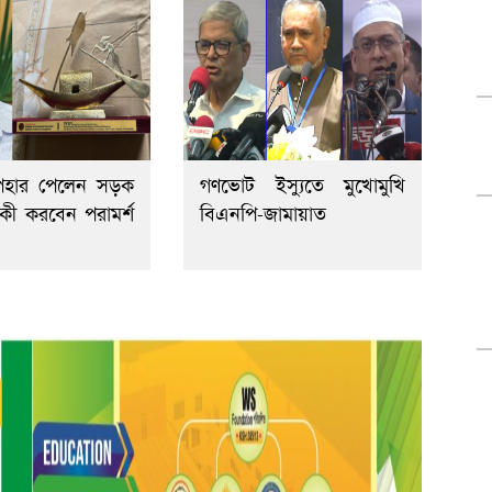
পহার পেলেন সড়ক
গণভোট ইস্যুতে মুখোমুখি
, কী করবেন পরামর্শ
বিএনপি-জামায়াত