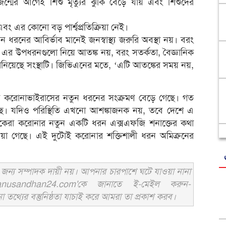
 জন্মের আগেই শিশু মৃত্যুর ঝুঁকি বেড়ে যায় এবং শিশুদের
ং এর কোনো বড় পার্শ্বপ্রতিক্রিয়া নেই।
ন ধরনের আবির্ভাব মানেই জনস্বাস্থ্য জরুরি অবস্থা নয়। বরং
ি ও এর উপধরনগুলো নিয়ে আতঙ্ক নয়, বরং সতর্কতা, বৈজ্ঞানিক
ানিয়েছে সংস্থাটি। জিভিএনের মতে, ‘এটি আতঙ্কের সময় নয়,
ি দেশে করোনাভাইরাসের নতুন ধরনের সংক্রমণ বেড়ে গেছে। গত
েছে। যদিও পরিস্থিতি এখনো আশঙ্কাজনক নয়, তবে দেশে এ
কেরা করোনার নতুন একটি ধরন এক্সএফজি শনাক্তের কথা
়া গেছে। এই দুটোই করোনার শক্তিশালী ধরন অমিক্রনের
ন্য সম্পাদক দায়ী নয়। আপনার চারপাশে ঘটে যাওয়া নানা
usandhan24.com'কে জানাতে ই-মেইল করুন-
ের বস্তুনিষ্ঠতা যাচাই করে আমরা তা প্রকাশ করব।