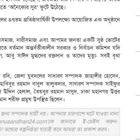
াতে ‘অনৈক্যের সুর’ ফুটে উঠেছে।
ের ৪৭তম প্রতিষ্ঠাবার্ষিকী উপলক্ষ্যে আয়োজিত এক অনুষ্ঠানে
যুবসমাজ, নারীসমাজ এবং আপামর জনতা একটি সুষ্ঠ ভোটের
 বর্তমান অন্তর্বর্তীকালীন সরকার ও নির্বাচন কমিশন যদি
াগ, আবু সাঈদ মুগ্ধদের রক্তদান ও তাদের মৃত্যু- সবই বৃথা
াম রবি, জেলা যুবদলের সাধারণ সম্পাদক জাহাঙ্গীর হোসেন,
বিবুর রহমান বাবুল তালুকদার, সাধারণ সম্পাদক সাইফুর
ল উদ্দিন হেলাল, তৈয়বুর রহমান মাসুদ, ঢাকা মহানগর উত্তর
মান শরীফ প্রমুখ উপস্থিত ছিলেন।
ন্য সম্পাদক দায়ী নয়। আপনার চারপাশে ঘটে যাওয়া নানা
usandhan24.com'কে জানাতে ই-মেইল করুন-
ের বস্তুনিষ্ঠতা যাচাই করে আমরা তা প্রকাশ করব।