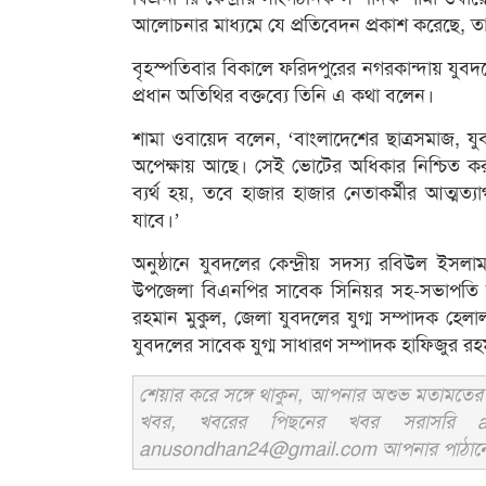
আলোচনার মাধ্যমে যে প্রতিবেদন প্রকাশ করেছে, ত
বৃহস্পতিবার বিকালে ফরিদপুরের নগরকান্দায় যুবদল
প্রধান অতিথির বক্তব্যে তিনি এ কথা বলেন।
শামা ওবায়েদ বলেন, ‘বাংলাদেশের ছাত্রসমাজ, 
অপেক্ষায় আছে। সেই ভোটের অধিকার নিশ্চিত করতে
ব্যর্থ হয়, তবে হাজার হাজার নেতাকর্মীর আত্মত্য
যাবে।’
অনুষ্ঠানে যুবদলের কেন্দ্রীয় সদস্য রবিউল ইসল
উপজেলা বিএনপির সাবেক সিনিয়র সহ-সভাপতি হা
রহমান মুকুল, জেলা যুবদলের যুগ্ম সম্পাদক হেলা
যুবদলের সাবেক যুগ্ম সাধারণ সম্পাদক হাফিজুর রহ
শেয়ার করে সঙ্গে থাকুন, আপনার অশুভ মতামতের জ
খবর, খবরের পিছনের খবর সরাসরি an
anusondhan24@gmail.com আপনার পাঠানো তথ্য