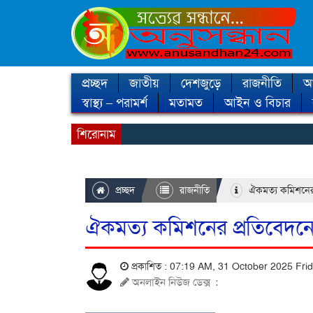
প্রচ্ছদ
জাতীয়
দেশজুড়ে
রাজনীতি
আন
স্বাস্থ্য – পরামর্শ
মতামত
আইন ও বিচার
শিরোনাম
প্রচ্ছদ
রাজনীতি
ঐকমত্য কমিশনের প
ঐকমত্য কমিশনের প্রতিবেদনে
প্রকাশিত : 07:19 AM, 31 October 2025 Fri
অনলাইন নিউজ ডেক্স
: