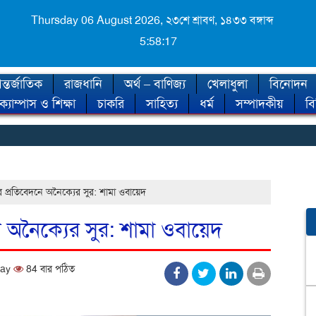
Thursday 06 August 2026,
২৩শে শ্রাবণ, ১৪৩৩ বঙ্গাব্দ
5:58:18
্তর্জাতিক
রাজধানি
অর্থ – বাণিজ্য
খেলাধুলা
বিনোদন
ক্যাম্পাস ও শিক্ষা
চাকরি
সাহিত্য
ধর্ম
সম্পাদকীয়
ব
◈ 
্রতিবেদনে অনৈক্যের সুর: শামা ওবায়েদ
 অনৈক্যের সুর: শামা ওবায়েদ
day
84 বার পঠিত