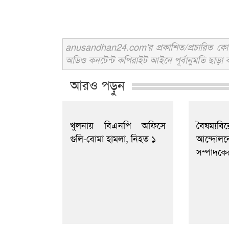
anusandhan24.com'র প্রকাশিত/প্রচারিত কোনো 
অডিও কনটেন্ট কপিরাইট আইনে পূর্বানুমতি ছাড়া ব
আরও পড়ুন
খুলনায় বিএনপি অফিসে
বৈষম্য
গুলি-বোমা হামলা, নিহত ১
আন্দো
সম্পাদকে