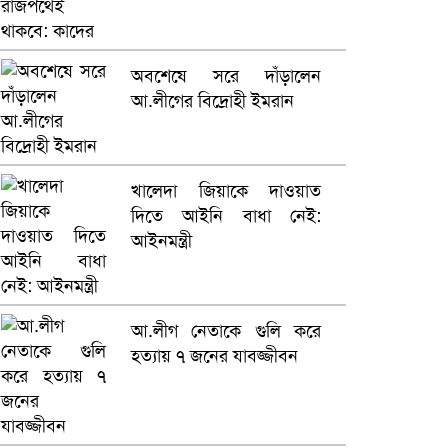
কারাগারে
ভারতে ভয়াবহ সড়ক দুর্ঘটনা,
অবশেষে সরে দাঁড়ালেন
নিহত ১৫
আ.লীগের বিদ্রোহী ইমরান
হলিউডে নতুন প্রেমের গুঞ্জন
খালেদা জিয়াকে দাওয়াত
দিতে আইনি বাধা নেই:
আইনমন্ত্রী
আ.লীগ নেতাকে গুলি করে
হত্যায় ৭ জনের যাবজ্জীবন