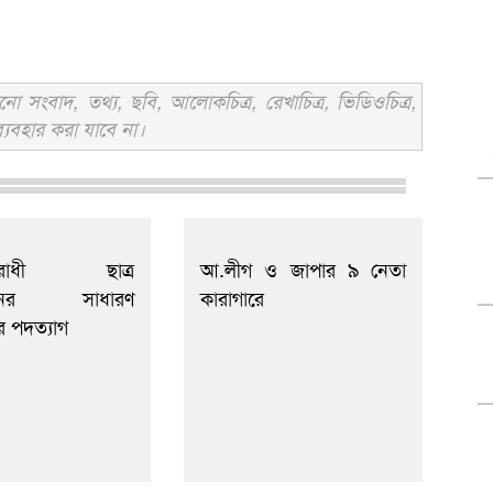
সংবাদ, তথ্য, ছবি, আলোকচিত্র, রেখাচিত্র, ভিডিওচিত্র,
্যবহার করা যাবে না।
বিরোধী ছাত্র
আ.লীগ ও জাপার ৯ নেতা
লনের সাধারণ
কারাগারে
র পদত্যাগ