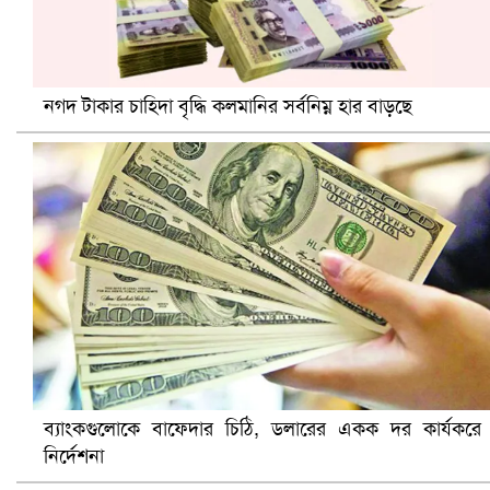
নগদ টাকার চাহিদা বৃদ্ধি কলমানির সর্বনিম্ন হার বাড়ছে
সৌদিতে ব্যাপক ধরপাকড়, এক সপ্তাহেই ২১ হাজারের বেশি গ্রেপ্তা
ব্যাংকগুলোকে বাফেদার চিঠি, ডলারের একক দর কার্যকরে
নির্দেশনা