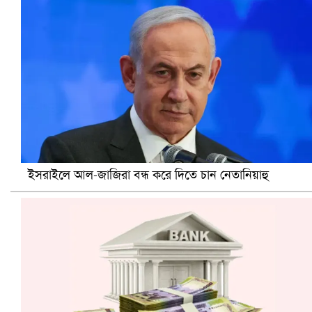
খুলনায় বিএনপি অফিসে গুলি-বোমা হামলা, নিহত ১
ইসরাইলে আল-জাজিরা বন্ধ করে দিতে চান নেতানিয়াহু
প্রোটিয়াদের হারিয়ে বিশ্বকাপের শিরোপা ঘরে তুলল ভারত