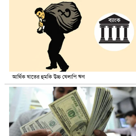
হলিউডে নতুন প্রেমের গুঞ্জন
আর্থিক খাতের হুমকি উচ্চ খেলাপি ঋণ