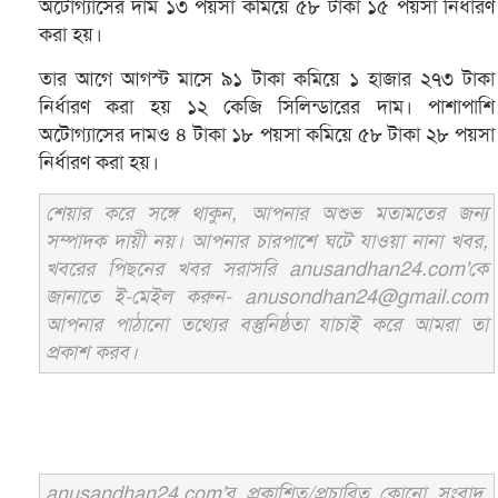
অটোগ্যাসের দাম ১৩ পয়সা কমিয়ে ৫৮ টাকা ১৫ পয়সা নির্ধারণ
করা হয়।
তার আগে আগস্ট মাসে ৯১ টাকা কমিয়ে ১ হাজার ২৭৩ টাকা
নির্ধারণ করা হয় ১২ কেজি সিলিন্ডারের দাম। পাশাপাশি
অটোগ্যাসের দামও ৪ টাকা ১৮ পয়সা কমিয়ে ৫৮ টাকা ২৮ পয়সা
নির্ধারণ করা হয়।
শেয়ার করে সঙ্গে থাকুন, আপনার অশুভ মতামতের জন্য
সম্পাদক দায়ী নয়। আপনার চারপাশে ঘটে যাওয়া নানা খবর,
খবরের পিছনের খবর সরাসরি anusandhan24.com'কে
জানাতে ই-মেইল করুন- anusondhan24@gmail.com
আপনার পাঠানো তথ্যের বস্তুনিষ্ঠতা যাচাই করে আমরা তা
প্রকাশ করব।
anusandhan24.com'র প্রকাশিত/প্রচারিত কোনো সংবাদ,