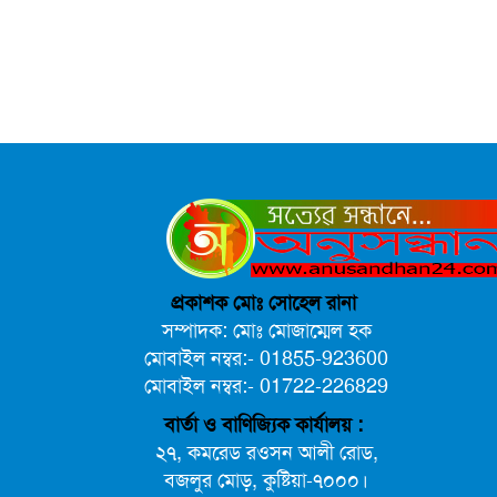
প্রকাশক মোঃ সোহেল রানা
সম্পাদক: মোঃ মোজাম্মেল হক
মোবাইল নম্বর:- 01855-923600
মোবাইল নম্বর:- 01722-226829
বার্তা ও বাণিজ্যিক কার্যালয় :
২৭, কমরেড রওসন আলী রোড,
বজলুর মোড়, কুষ্টিয়া-৭০০০।