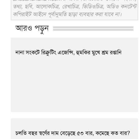
তথ্য, ছবি, আলোকচিত্র, রেখাচিত্র, ভিডিওচিত্র, অডিও কনটেন্ট
কপিরাইট আইনে পূর্বানুমতি ছাড়া ব্যবহার করা যাবে না।
আরও পড়ুন
নানা সংকটে রিক্রুটিং এজেন্সি, হুমকির মুখে শ্রম রপ্তানি
চলতি বছর স্বর্ণের দাম বেড়েছে ৫০ বার, কমেছে কত বার?