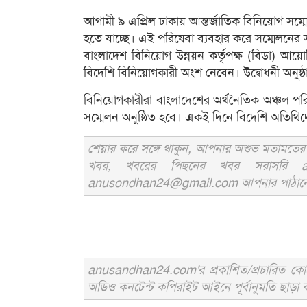
আগামী ৯ এপ্রিল ঢাকায় আন্তর্জাতিক বিনিয়োগ সম্মেলন
হতে যাচ্ছে। এই পরিষেবা ব্যবহার করে সম্মেলনের স
বাংলাদেশ বিনিয়োগ উন্নয়ন কর্তৃপক্ষ (বিডা) 
বিদেশি বিনিয়োগকারী অংশ নেবেন। উদ্বোধনী অনুষ্ঠ
বিনিয়োগকারীরা বাংলাদেশের অর্থনৈতিক অঞ্চল পরি
সম্মেলন অনুষ্ঠিত হবে। একই দিনে বিদেশি অতিথি
শেয়ার করে সঙ্গে থাকুন, আপনার অশুভ মতামতের জ
খবর, খবরের পিছনের খবর সরাসরি an
anusondhan24@gmail.com আপনার পাঠানো তথ্য
anusandhan24.com'র প্রকাশিত/প্রচারিত কোনো 
অডিও কনটেন্ট কপিরাইট আইনে পূর্বানুমতি ছাড়া ব