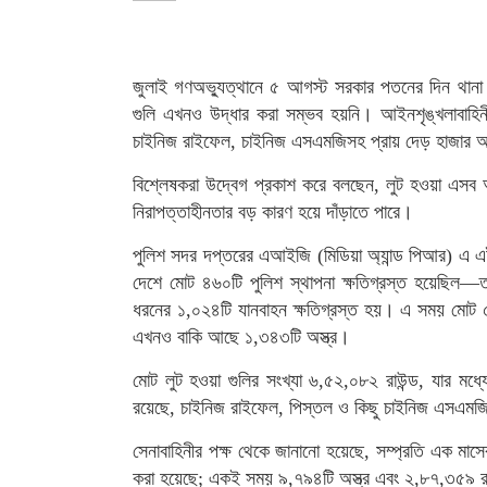
জুলাই গণঅভ্যুত্থানে ৫ আগস্ট সরকার পতনের দিন থানা ও
গুলি এখনও উদ্ধার করা সম্ভব হয়নি। আইনশৃঙ্খলাবাহিনী
চাইনিজ রাইফেল, চাইনিজ এসএমজিসহ প্রায় দেড় হাজার অস্
বিশ্লেষকরা উদ্বেগ প্রকাশ করে বলছেন, লুট হওয়া এসব অ
নিরাপত্তাহীনতার বড় কারণ হয়ে দাঁড়াতে পারে।
পুলিশ সদর দপ্তরের এআইজি (মিডিয়া অ্যান্ড পিআর) এ 
দেশে মোট ৪৬০টি পুলিশ স্থাপনা ক্ষতিগ্রস্ত হয়েছিল—ত
ধরনের ১,০২৪টি যানবাহন ক্ষতিগ্রস্ত হয়। এ সময় মোট ৫
এখনও বাকি আছে ১,৩৪৩টি অস্ত্র।
মোট লুট হওয়া গুলির সংখ্যা ৬,৫২,০৮২ রাউন্ড, যার মধ্
রয়েছে, চাইনিজ রাইফেল, পিস্তল ও কিছু চাইনিজ এসএমজি
সেনাবাহিনীর পক্ষ থেকে জানানো হয়েছে, সম্প্রতি এক মাস
করা হয়েছে; একই সময় ৯,৭৯৪টি অস্ত্র এবং ২,৮৭,৩৫৯ রা