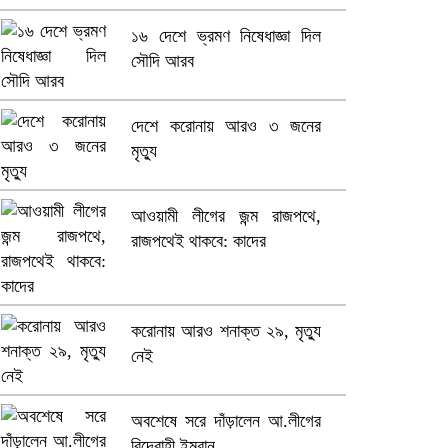
১৬ দেশে ভ্রমণ নিষেধাজ্ঞা দিল
ভারতে ভয়াবহ সড়ক দুর্ঘটনা, নিহত
সৌদি আরব
১৫
হলিউডে নতুন প্রেমের গুঞ্জন
দেশে করোনায় আরও ৩ জনের
মৃত্যু
আওয়ামী লীগের জন্ম রাজপথে,
রাজপথেই থাকবে: কাদের
করোনায় আরও শনাক্ত ২৯, মৃত্যু
নেই
অবশেষে সরে দাঁড়ালেন আ.লীগের
বিদ্রোহী ইমরান