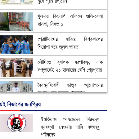
মুখে শ্রম রপ্তানি
খুলনায় বিএনপি অফিসে গুলি-বোমা
হামলা, নিহত ১
প্রোটিয়াদের হারিয়ে বিশ্বকাপের
শিরোপা ঘরে তুলল ভারত
সৌদিতে ব্যাপক ধরপাকড়, এক
সপ্তাহেই ২১ হাজারের বেশি গ্রেপ্তার
বৈষম্যবিরোধী ছাত্র আন্দোলনের
সাধারণ সম্পাদকের পদত্যাগ
এই বিভাগের জনপ্রিয়
ভিউ বাড়াতে রাম দা হাতে ফেসবুকে
ভিডিও পোস্ট শিক্ষকের
ইমতিয়াজ আহমেদের বিরুদ্ধে
ব্যবস্থা নেওয়ার দাবি বঙ্গবন্ধু
আ.লীগ ও জাপার ৯ নেতা কারাগারে
পরিষদের