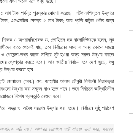
েগুলো এখন অবৈধ বলে গণ্য হচ্ছে।
চ ৫ লাখ টাকা পর্যন্ত পুরস্কার ঘোষণা করেছে। শর্টগান/পিস্তল উদ্ধারে
াকা, এলএমজির ক্ষেত্রে ৫ লাখ টাকা; আর প্রতি রাউন্ড গুলির জন্য
ের শিক্ষক ও অপরাধবিশেষজ্ঞ ড. তৌহিদুল হক বাংলানিউজকে বলেন, লুট
ধীদের হাতে থেকেই যায়, তবে নির্বাচনের সময় বা অন্য কোনো সময়ে
 ও গোয়েন্দা-তথ্য কাজে লাগিয়ে লুট হওয়া অস্ত্র দ্রুত উদ্ধার করতে
দের গ্রেপ্তার করতে হবে। আর জাতীয় নির্বাচন হবে দেশ জুড়ে, শুধু
ত্র উদ্ধার করতে হবে।
্যান্ট জেনারেল (অব.) মো. জাহাঙ্গীর আলম চৌধুরী নির্বাচনী নিরাপত্তা
র সবগুলো উদ্ধার করা সম্ভব নাও হতে পারে। তবে নির্বাচনে অস্থিতিশীল
্রয়োজনে বিশেষ প্রস্তুতি নেওয়া হবে।
ে অস্ত্র ও অবৈধ সরঞ্জাম উদ্ধার করা হচ্ছে। নির্বাচনে সুষ্ঠু পরিবেশ
ম্পাদক দায়ী নয়। আপনার চারপাশে ঘটে যাওয়া নানা খবর, খবরের