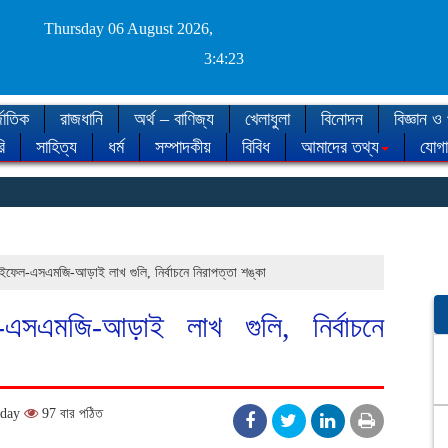
Thursday 06 August 2026,
3:4:24
জাতিক
রাজধানি
অর্থ – বাণিজ্য
খেলাধুলা
বিনোদন
বিজ্ঞান ও 
ি
সাহিত্য
ধর্ম
সম্পাদকীয়
বিবিধ
আমাদের তথ্য
যোগ
◈ শীত
ইফেল-এসএমজি-আড়াই লাখ গুলি, নির্বাচনে নিরাপত্তা শঙ্কা
এসএমজি-আড়াই লাখ গুলি, নির্বাচনে
sday
97 বার পঠিত