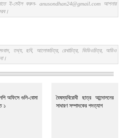
ানাতে ই-মেইল করুন- anusondhan24@gmail.com আপনার
 করব।
বাদ, তথ্য, ছবি, আলোকচিত্র, রেখাচিত্র, ভিডিওচিত্র, অডিও
 না।
এনপি অফিসে গুলি-বোমা
বৈষম্যবিরোধী ছাত্র আন্দোলনের
ত ১
সাধারণ সম্পাদকের পদত্যাগ