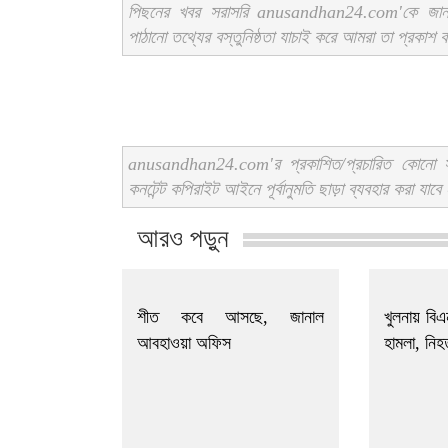
পিছনের খবর সরাসরি anusandhan24.com'কে জ
পাঠানো তথ্যের বস্তুনিষ্ঠতা যাচাই করে আমরা তা প্রকাশ
anusandhan24.com'র প্রকাশিত/প্রচারিত কোনো সং
কনটেন্ট কপিরাইট আইনে পূর্বানুমতি ছাড়া ব্যবহার করা যাবে
আরও পড়ুন
শীত কবে আসছে, জানাল
খুলনায় বি
আবহাওয়া অফিস
হামলা, নিহ