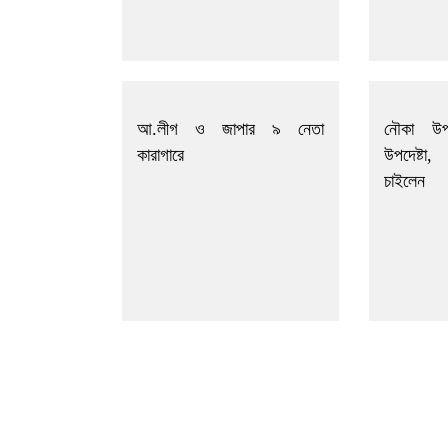
আ.লীগ ও জাপার ৯ নেতা
নৌকা উ
কারাগারে
উপদেষ্টা
চাইলেন