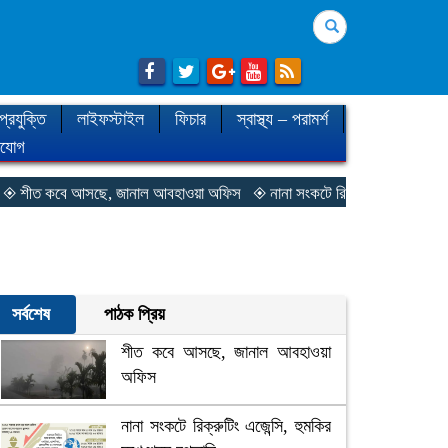
Search
প্রযুক্তি
লাইফস্টাইল
ফিচার
স্বাস্থ্য – পরামর্শ
াযোগ
 কবে আসছে, জানাল আবহাওয়া অফিস
◈ নানা সংকটে রিক্রুটিং এজেন্সি, হুমকির মুখে
সর্বশেষ
পাঠক প্রিয়
শীত কবে আসছে, জানাল আবহাওয়া
অফিস
নানা সংকটে রিক্রুটিং এজেন্সি, হুমকির