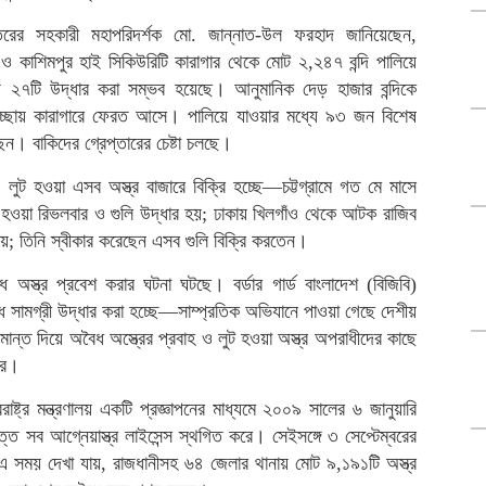
্তরের সহকারী মহাপরিদর্শক মো. জান্নাত-উল ফরহাদ জানিয়েছেন,
ুর ও কাশিমপুর হাই সিকিউরিটি কারাগার থেকে মোট ২,২৪৭ বন্দি পালিয়ে
 ২৭টি উদ্ধার করা সম্ভব হয়েছে। আনুমানিক দেড় হাজার বন্দিকে
স্বেচ্ছায় কারাগারে ফেরত আসে। পালিয়ে যাওয়ার মধ্যে ৯৩ জন বিশেষ
ন। বাকিদের গ্রেপ্তারের চেষ্টা চলছে।
 লুট হওয়া এসব অস্ত্র বাজারে বিক্রি হচ্ছে—চট্টগ্রামে গত মে মাসে
ট হওয়া রিভলবার ও গুলি উদ্ধার হয়; ঢাকায় খিলগাঁও থেকে আটক রাজিব
ায়; তিনি স্বীকার করেছেন এসব গুলি বিক্রি করতেন।
ধ অস্ত্র প্রবেশ করার ঘটনা ঘটছে। বর্ডার গার্ড বাংলাদেশ (বিজিবি)
ধ সামগ্রী উদ্ধার করা হচ্ছে—সাম্প্রতিক অভিযানে পাওয়া গেছে দেশীয়
ান্ত দিয়ে অবৈধ অস্ত্রের প্রবাহ ও লুট হওয়া অস্ত্র অপরাধীদের কাছে
রে।
্ট্র মন্ত্রণালয় একটি প্রজ্ঞাপনের মাধ্যমে ২০০৯ সালের ৬ জানুয়ারি
ত সব আগ্নেয়াস্ত্র লাইসেন্স স্থগিত করে। সেইসঙ্গে ৩ সেপ্টেম্বরের
। এ সময় দেখা যায়, রাজধানীসহ ৬৪ জেলার থানায় মোট ৯,১৯১টি অস্ত্র