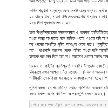
জমা পড়েছে; কিন্তু ১,৬৫৪টি অস্ত্র জমা পড়েনি— তাই স
আইন-শৃঙ্খলা সংক্রান্ত কোর কমিটি অস্ত্র উদ্ধারে সর্বোচ্
৫০ হাজার টাকা, চায়না রাইফেল/এসএমজি উদ্ধারে ১ লাখ ট
৫০০ টাকা পুরস্কার দেওয়া হবে।
ঢাকা বিশ্ববিদ্যালয়ের সমাজকল্যাণ ও গবেষণা ইনস্টিটিউট
হওয়া অস্ত্র অপরাধের সঙ্গে জড়িত—তাই এগুলো যদি অপরা
বড় ধরনের অশান্তি সৃষ্টির আশঙ্কা থেকে যায়। প্রযুক্তি
হবে। পাশাপাশি কারাগার থেকে পালিয়ে যাওয়া দাগি আসামি
ঢাকাকে প্রাধান্য দিলে হবে না। সারাদেশ থেকেই অবৈধ অস্
সরকার ও বাহিনীর প্রতিশ্রুতি স্বরাষ্ট্র উপদেষ্টা লেফটেন
নিয়ন্ত্রণে রাখার আশ্বাস দিয়ে বলেছেন, লুট হওয়া অস্ত্রে
পরিস্থিতি মোকাবিলায় সব ধরনের ব্যবস্থা নেওয়া হচ্ছে। প
পুলিশ বলছে, দেশের বিভিন্ন স্থানে প্রতিদিন অভিযান চালিয়
বজায় রাখতে বিশেষ প্রশিক্ষণ ও প্রস্তুতি চলমান রয়েছে।
শেয়ার করে সঙ্গে থাকুন, আপনার অশুভ মতামতের জন্য স