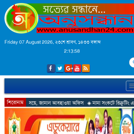
Friday 07 August 2026,
২৩শে শ্রাবণ, ১৪৩৩ বঙ্গাব্দ
2:14:00
S
শিরোনাম
ল আবহাওয়া অফিস
◈ নানা সংকটে রিক্রুটিং এজেন্সি, হুমকির মুখে শ্রম রপ্