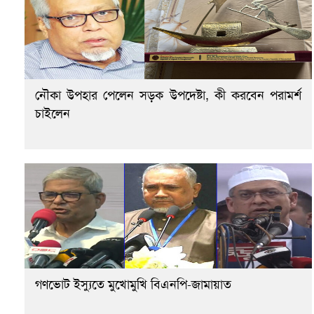
নৌকা উপহার পেলেন সড়ক উপদেষ্টা, কী করবেন পরামর্শ
চাইলেন
গণভোট ইস্যুতে মুখোমুখি বিএনপি-জামায়াত