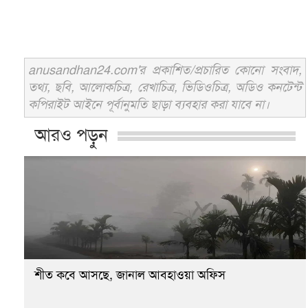
anusandhan24.com'র প্রকাশিত/প্রচারিত কোনো সংবাদ,
তথ্য, ছবি, আলোকচিত্র, রেখাচিত্র, ভিডিওচিত্র, অডিও কনটেন্ট
কপিরাইট আইনে পূর্বানুমতি ছাড়া ব্যবহার করা যাবে না।
আরও পড়ুন
শীত কবে আসছে, জানাল আবহাওয়া অফিস