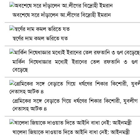
প্রোটিয়াদের হারিয়ে বিশ্বকাপের শিরোপা ঘরে তুলল ভারত
অবশেষে সরে দাঁড়ালেন আ.লীগের বিদ্রোহী ইমরান
স্বর্ণের দাম কমল ভরিতে যত
মার্কিন নিষেধাজ্ঞার মধ্যেই ইরানের তেল রফতানি ৩ গুণ
বেড়েছে
সৌদিতে ব্যাপক ধরপাকড়, এক সপ্তাহেই ২১ হাজারের বেশি গ্রেপ্তা
প্রেমিকের সঙ্গে বেড়াতে গিয়ে ধর্ষণের শিকার কিশোরী, যুবলীগ
নেতাসহ আটক ৪
খালেদা জিয়াকে দাওয়াত দিতে আইনি বাধা নেই: আইনমন্ত্রী