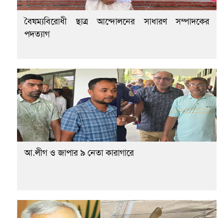
বৈষম্যবিরোধী ছাত্র আন্দোলনের সাধারণ সম্পাদকের
পদত্যাগ
আ.লীগ ও জাপার ৯ নেতা কারাগারে