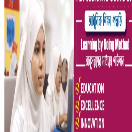
আ.লীগ ও জাপার ৯ নেতা কারাগারে