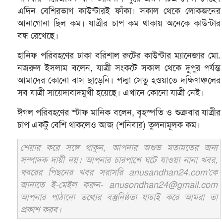
এদিন বেশিরভাগ কাউন্টারই ফাঁকা। সকাল থেকে লোকজনের
আনাগোনা ছিল কম। যাত্রীর চাপ কম থাকায় অনেকে কাউন্টার
বন্ধ রেখেছে।
হানিফ পরিবহণের ঢাকা বরিশাল রুটের কাউন্টার ম্যানেজার মো.
নজরুল ইসলাম বলেন, যাত্রী সংকটে সকাল থেকে দুপুর পর্যন্ত
আমাদের কোনো বাস ছাড়েনি। পদ্মা সেতু হওয়াতে দক্ষিণাঞ্চলের
সব যাত্রী সায়েদাবাদমুখী হয়েছে। এখানে কোনো যাত্রী নেই।
ঈগল পরিবহণের স্টাফ মানিক বলেন, বৃহস্পতি ও শুক্রবার যাত্রীর
চাপ একটু বেশি থাকলেও আজ (শনিবার) তুলনামূলক কম।
শেয়ার করে সঙ্গে থাকুন, আপনার অশুভ মতামতের জন্য
সম্পাদক দায়ী নয়। আপনার চারপাশে ঘটে যাওয়া নানা খবর,
খবরের পিছনের খবর সরাসরি anusandhan24.com'কে
জানাতে ই-মেইল করুন- anusondhan24@gmail.com
আপনার পাঠানো তথ্যের বস্তুনিষ্ঠতা যাচাই করে আমরা তা
প্রকাশ করব।