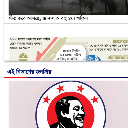
শীত কবে আসছে, জানাল আবহাওয়া অফিস
এই বিভাগের জনপ্রিয়
নানা সংকটে রিক্রুটিং এজেন্সি, হুমকির মুখে শ্রম রপ্তানি