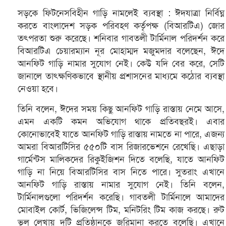
সড়কে ফিটনেসবিহীন গাড়ি নামলেই ব্যবস্থা : ঈদযাত্রা নির্বিঘ্ন
করতে বাংলাদেশ সড়ক পরিবহণ কর্তৃপক্ষ (বিআরটিএ) জোর
তৎপরতা শুরু করেছে। শনিবার গাবতলী টার্মিনাল পরিদর্শন করে
বিআরটিএ চেয়ারম্যান নূর মোহাম্মদ মজুমদার বলেছেন, ঈদে
আনফিট গাড়ি নামার সুযোগ নেই। কেউ যদি বের করে, সেটি
জানালে তাৎক্ষণিকভাবে স্থানীয় প্রশাসনের মাধ্যমে কঠোর ব্যবস্থা
নেওয়া হবে।
তিনি বলেন, ঈদের সময় কিছু আনফিট গাড়ি রাস্তায় নেমে আসে,
এমন একটি কমন অভিযোগ থাকে প্রতিবছরই। এবার
কোনোভাবেই যাতে আনফিট গাড়ি রাস্তায় নামতে না পারে, এজন্য
আমরা বিআরটিসির ৫৫০টি বাস রিজারভেশনে রেখেছি। এছাড়া
গার্মেন্টস মালিকদের রিকুইজিশন দিতে বলেছি, যাতে আনফিট
গাড়ি না নিয়ে বিআরটিসির বাস নিতে পারে। সুতরাং এখানে
আনফিট গাড়ি রাস্তায় নামার সুযোগ নেই। তিনি বলেন,
টার্মিনালগুলো পরিদর্শন করেছি। গাবতলী টার্মিনালে আমাদের
মোবাইল কোর্ট, ভিজিলেন্স টিম, মনিটরিং টিম কাজ করছে। রুট
ভুল লেখায় দুটি প্রতিষ্ঠানকে জরিমানা করতে বলেছি। এখানে