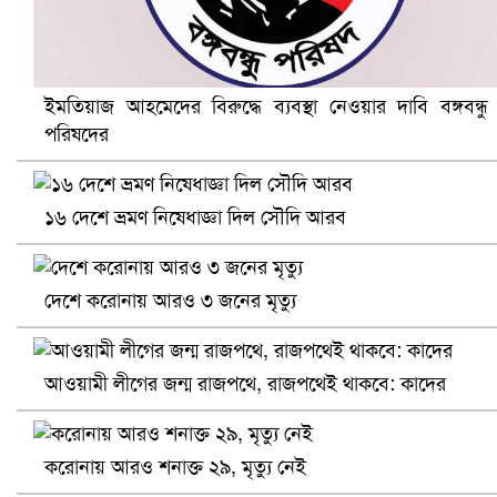
ইমতিয়াজ আহমেদের বিরুদ্ধে ব্যবস্থা নেওয়ার দাবি বঙ্গবন্ধু
পরিষদের
খুলনায় বিএনপি অফিসে গুলি-বোমা হামলা, নিহত ১
১৬ দেশে ভ্রমণ নিষেধাজ্ঞা দিল সৌদি আরব
দেশে করোনায় আরও ৩ জনের মৃত্যু
আওয়ামী লীগের জন্ম রাজপথে, রাজপথেই থাকবে: কাদের
করোনায় আরও শনাক্ত ২৯, মৃত্যু নেই