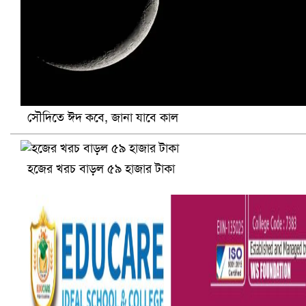
সৌদিতে ঈদ কবে, জানা যাবে কাল
সৌদিতে ব্যাপক ধরপাকড়, এক সপ্তাহেই ২১ হাজারের বেশি গ্রেপ্তা
হজের খরচ বাড়ল ৫৯ হাজার টাকা