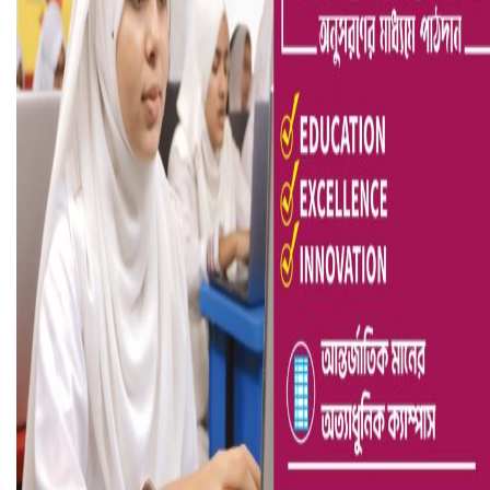
আ.লীগ ও জাপার ৯ নেতা কারাগারে