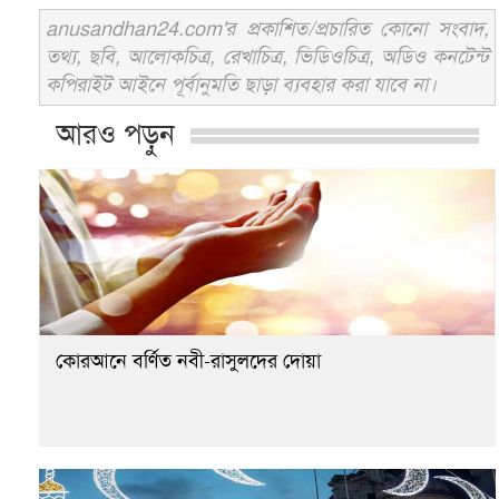
anusandhan24.com'র প্রকাশিত/প্রচারিত কোনো সংবাদ,
তথ্য, ছবি, আলোকচিত্র, রেখাচিত্র, ভিডিওচিত্র, অডিও কনটেন্ট
কপিরাইট আইনে পূর্বানুমতি ছাড়া ব্যবহার করা যাবে না।
আরও পড়ুন
কোরআনে বর্ণিত নবী-রাসুলদের দোয়া