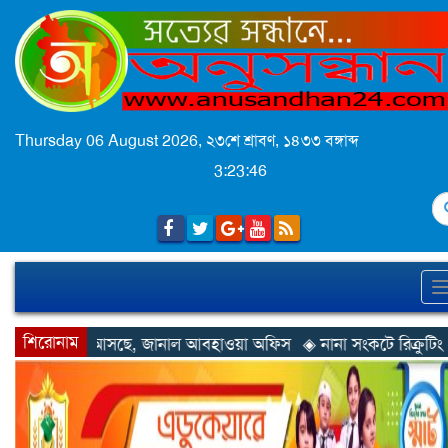
Thursday 06 August 2026,
২৩শে শ্রাবণ, ১৪৩৩ বঙ্গাব্দ
3:23:48
S
শিরোনাম
াল আবহাওয়া অফিস
◈ নানা সংকটে রিক্রুটিং এজেন্সি, হুমকির মুখে শ্রম রপ