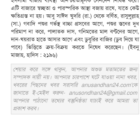
ইসলামী বাজার ব্যবস্থা অনিশ্চয়তামূলক লেনদেন নিষিদ্ধ করে।
এটি বাজারে স্বচ্ছতা ও পারস্পরিক আস্থা বজায় রাখে, যাতে কেউ
ক্ষতিগ্রস্ত না হয়। আবু সাঈদ খুদরি (রা.) থেকে বর্ণিত, রাসুলুল্লাহ
(সা.) গবাদি পশুর গর্ভস্থ বাচ্চা প্রসবের আগে, পশুর স্তনের দুধ
পরিমাপ না করে, পালাতক দাস, গনিমতের মাল বণ্টনের আগে,
দান-খয়রাত হাতে আসার আগে এবং ডুবুরির বাজির (ডুব দিয়ে যা
পাবে) ভিত্তিতে ক্রয়-বিক্রয় করতে নিষেধ করেছেন। (ইবনু
মাজাহ, হাদিস : ২১৯৬)
শেয়ার করে সঙ্গে থাকুন, আপনার অশুভ মতামতের জন্য
সম্পাদক দায়ী নয়। আপনার চারপাশে ঘটে যাওয়া নানা খবর,
খবরের পিছনের খবর সরাসরি anusandhan24.com'কে
জানাতে ই-মেইল করুন- anusondhan24@gmail.com
আপনার পাঠানো তথ্যের বস্তুনিষ্ঠতা যাচাই করে আমরা তা
প্রকাশ করব।