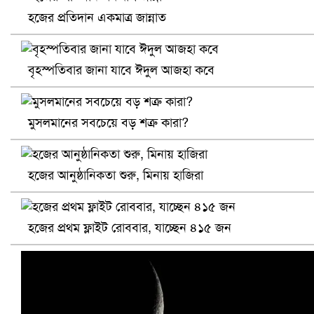
হজের প্রতিদান একমাত্র জান্নাত
বৃহস্পতিবার জানা যাবে ঈদুল আজহা কবে
খুলনায় বিএনপি অফিসে গুলি-বোমা হামলা, নিহত ১
মুসলমানের সবচেয়ে বড় শত্রু কারা?
হজের আনুষ্ঠানিকতা শুরু, মিনায় হাজিরা
হজের প্রথম ফ্লাইট রোববার, যাচ্ছেন ৪১৫ জন
প্রোটিয়াদের হারিয়ে বিশ্বকাপের শিরোপা ঘরে তুলল ভারত