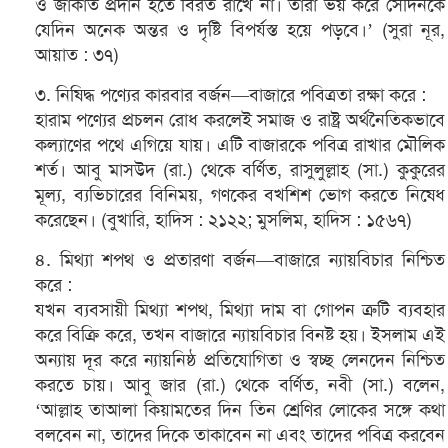
ও জাকাত প্রদান হতে বিরত রাখে না। তারা ভয় করে সেদিনকে
যেদিন অনেক অন্তর ও দৃষ্টি বিপর্যস্ত হয়ে পড়বে।’ (সুরা নূর,
আয়াত : ৩৭)
৩. নিষিদ্ধ পণ্যের কারবার বর্জন—বাজারে পবিত্রতা রক্ষা করে :
হারাম পণ্যের প্রচলন রোধ করলেই সমাজ ও রাষ্ট্র অর্থনৈতিকভাবে
কল্যাণের পথে এগিয়ে যায়। এটি বাজারকে পবিত্র রাখার মৌলিক
শর্ত। আবু মাসউদ (রা.) থেকে বর্ণিত, রাসুলুল্লাহ (সা.) কুকুরের
মূল্য, ব্যভিচারের বিনিময়, গণকের বখশিশ ভোগ করতে নিষেধ
করেছেন। (বুখারি, হাদিস : ২১২২; মুসলিম, হাদিস : ১৫৬৭)
৪. মিথ্যা শপথ ও প্রতারণা বর্জন—বাজারে ন্যায়বিচার নিশ্চিত
করে :
যখন ব্যবসায়ী মিথ্যা শপথ, মিথ্যা দাম বা গোপন ত্রুটি ব্যবহার
করে বিক্রি করে, তখন বাজারে ন্যায়বিচার বিনষ্ট হয়। ইসলাম এই
অন্যায় দূর করে ন্যায়নিষ্ঠ প্রতিযোগিতা ও স্বচ্ছ লেনদেন নিশ্চিত
করতে চায়। আবু জার (রা.) থেকে বর্ণিত, নবী (সা.) বলেন,
‘আল্লাহ তাআলা কিয়ামতের দিন তিন শ্রেণির লোকের সঙ্গে কথা
বলবেন না, তাদের দিকে তাকাবেন না এবং তাদের পবিত্র করবেন