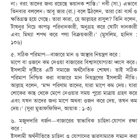
না। বরং তাদের জন্য রয়েছে ভয়ানক শাস্তি।’ নবী (সা.) এভাবে
তিনবার বললেন। আবু জার (রা.) বলে উঠলেন, তারা তো ব্যর্থ ও
ক্ষতিগ্রস্ত হয়ে গেছে। তারা কারা, হে আল্লাহর রাসুল? তিনি বলেন,
টাখনুর নিচে কাপড় পরিধানকারী, অনুগ্রহ করে খোটা দানকারী
এবং মিথ্যা শপথ করে পণ্য বিক্রয়কারী।’ (মুসলিম, হাদিস :
১০৬)
৫. সঠিক পরিমাপ—বাজারে মান ও আস্থার নিয়ন্ত্রণ করে :
মাপে বা ওজনে কম দেওয়া বাজারের বিশ্বাসযোগ্যতা ধ্বংস করে।
ইসলামী দৃষ্টিতে এটি সমাজে অর্থনৈতিক শোষণ। তাই সঠিক
পরিমাপ নিশ্চিত করা বাজারে মান নিয়ন্ত্রণের ইসলামী নীতি।
আল্লাহ বলেন, ‘মন্দ পরিণাম তাদের, যারা মাপে কম দেয়। যারা
লোকের কাছ থেকে মেপে নেওয়ার সময় পুরো মাত্রায় গ্রহণ করে
এবং যখন তাদের জন্য মাপে অথবা ওজন করে দেয়, তখন কম
দেয়।’ (সুরা মুতাফফিফিন, আয়াত : ১-৩)
৬. মজুদদারি বর্জন—বাজারের স্বাভাবিক চাহিদা-যোগান রক্ষা
করে :
ইসলামী অর্থনীতিতে চাহিদা ও যোগানের ভারসাম্যকে সম্মান করা