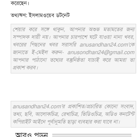
করেছেন।
তথ্যঋণ: ইসলামওয়েব ডটনেট
শেয়ার করে সঙ্গে থাকুন, আপনার অশুভ মতামতের জন্য
সম্পাদক দায়ী নয়। আপনার চারপাশে ঘটে যাওয়া নানা খবর,
খবরের পিছনের খবর সরাসরি anusandhan24.com'কে
জানাতে ই-মেইল করুন- anusondhan24@gmail.com
আপনার পাঠানো তথ্যের বস্তুনিষ্ঠতা যাচাই করে আমরা তা
প্রকাশ করব।
anusandhan24.com'র প্রকাশিত/প্রচারিত কোনো সংবাদ,
তথ্য, ছবি, আলোকচিত্র, রেখাচিত্র, ভিডিওচিত্র, অডিও কনটেন্ট
কপিরাইট আইনে পূর্বানুমতি ছাড়া ব্যবহার করা যাবে না।
আরও পড়ুন