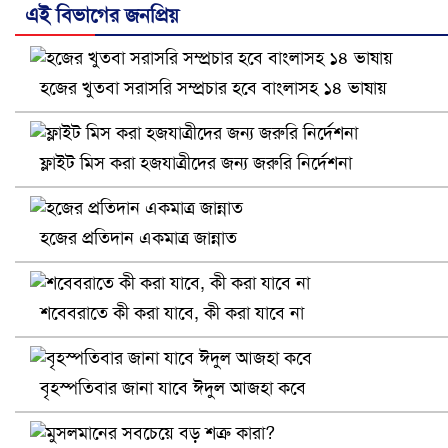
এই বিভাগের জনপ্রিয়
হজের খুতবা সরাসরি সম্প্রচার হবে বাংলাসহ ১৪ ভাষায়
নানা সংকটে রিক্রুটিং এজেন্সি, হুমকির মুখে শ্রম রপ্তানি
ফ্লাইট মিস করা হজযাত্রীদের জন্য জরুরি নির্দেশনা
হজের প্রতিদান একমাত্র জান্নাত
শবেবরাতে কী করা যাবে, কী করা যাবে না
বৃহস্পতিবার জানা যাবে ঈদুল আজহা কবে
খুলনায় বিএনপি অফিসে গুলি-বোমা হামলা, নিহত ১