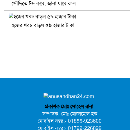
সৌদিতে ঈদ কবে, জানা যাবে কাল
সৌদিতে ব্যাপক ধরপাকড়, এক সপ্তাহেই ২১ হাজারের বেশি গ্রেপ্তা
হজের খরচ বাড়ল ৫৯ হাজার টাকা
বৈষম্যবিরোধী ছাত্র আন্দোলনের সাধারণ সম্পাদকের পদত্যাগ
প্রকাশক মোঃ সোহেল রানা
সম্পাদক: মোঃ মোজাম্মেল হক
মোবাইল নম্বর:- 01855-923600
মোবাইল নম্বর:- 01722-226829