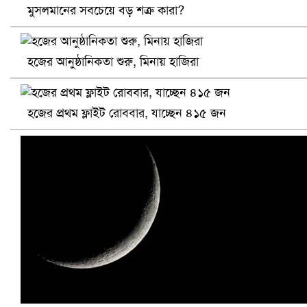
মুসলমানের সবচেয়ে বড় শত্রু কারা?
হজের আনুষ্ঠানিকতা শুরু, মিনায় হাজিরা
হজের প্রথম ফ্লাইট রোববার, যাচ্ছেন ৪১৫ জন
প্রোটিয়াদের হারিয়ে বিশ্বকাপের শিরোপা ঘরে তুলল ভারত