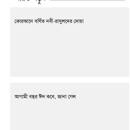
কোরআনে বর্ণিত নবী-রাসুলদের দোয়া
আগামী বছর ঈদ কবে, জানা গেল