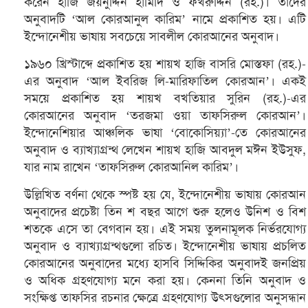
করেন হাজি জয়নুদ্দিন হামিদি ও ফখরুদ্দিন (রহ.)। তাঁদের
অনুবাদটি ‘আল কোরআনুল কারিম’ নামে প্রকাশিত হয়। এটি
ইন্দোনেশীয় ভাষায় সবচেয়ে সাবলীল কোরআনের অনুবাদ।
১৯৬০ খ্রিস্টাব্দে প্রকাশিত হয় শায়খ হাজি বাসরি মোস্তফা (রহ.)-
এর অনুবাদ ‘আল ইবরিজ লি-মারিফাতিল কোরআন’। একই
সময়ে প্রকাশিত হয় শায়খ বখতিয়ার সুরিন (রহ.)-এর
কোরআনের অনুবাদ ‘তরজমা ওয়া তাফসিরুল কোরআন’।
ইন্দোনেশিয়ার আঞ্চলিক ভাষা ‘বোকোসিয়্যা’-তে কোরআনের
অনুবাদ ও ব্যাখ্যাগ্রন্থ লেখেন শায়খ হাজি আবদুল মঈন ইউসুফ,
যার নাম রাখেন ‘তাফসিরুল কোরআনিল কারিম’।
উল্লিখিত বর্ণনা থেকে স্পষ্ট হয় যে, ইন্দোনেশীয় ভাষায় কোরআন
অনুবাদের প্রচেষ্টা তিন শ বছর আগে শুরু হলেও উনিশ ও বিশ
শতকে এসে তা বেগবান হয়। এই সময় তুলনামূলক নির্ভরযোগ্য
অনুবাদ ও ব্যাখ্যাগ্রন্থগুলো রচিত। ইন্দোনেশীয় ভাষায় প্রচলিত
কোরআনের অনুবাদের মধ্যে হাসবি সিদ্দিকির অনুবাদই জনপ্রিয়
ও অধিক গ্রহণযোগ্য মনে করা হয়। কেননা তিনি অনুবাদ ও
সংক্ষিপ্ত তাফসির রচনার ক্ষেত্রে গ্রহণযোগ্য উৎসগুলোর অনুসন্ধান