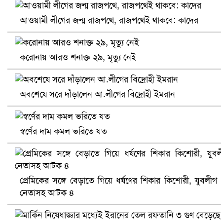
আওয়ামী লীগের জন্ম রাজপথে, রাজপথেই থাকবে: কাদের
করোনায় আরও শনাক্ত ২৯, মৃত্যু নেই
প্রোটিয়াদের হারিয়ে বিশ্বকাপের শিরোপা ঘরে তুলল ভারত
অবশেষে সরে দাঁড়ালেন আ.লীগের বিদ্রোহী ইমরান
স্বর্ণের দাম কমল ভরিতে যত
প্রেমিকের সঙ্গে বেড়াতে গিয়ে ধর্ষণের শিকার কিশোরী, যুবলীগ
নেতাসহ আটক ৪