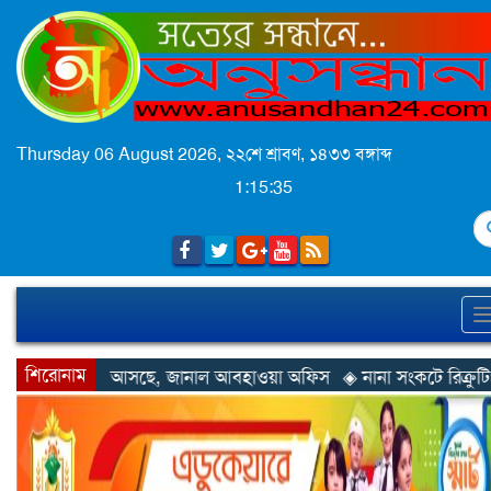
Thursday 06 August 2026,
২২শে শ্রাবণ, ১৪৩৩ বঙ্গাব্দ
1:15:37
S
শিরোনাম
জানাল আবহাওয়া অফিস
◈ নানা সংকটে রিক্রুটিং এজেন্সি, হুমকির মুখে শ্র