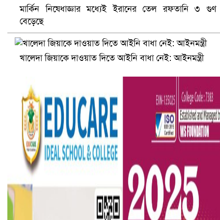
সৌদিতে ব্যাপক ধরপাকড়, এক সপ্তাহেই ২১ হাজারের বেশি গ্রেপ্তা
মার্কিন নিষেধাজ্ঞার মধ্যেই ইরানের তেল রফতানি ৩ গুণ
বেড়েছে
খালেদা জিয়াকে দাওয়াত দিতে আইনি বাধা নেই: আইনমন্ত্রী
বৈষম্যবিরোধী ছাত্র আন্দোলনের সাধারণ সম্পাদকের পদত্যাগ