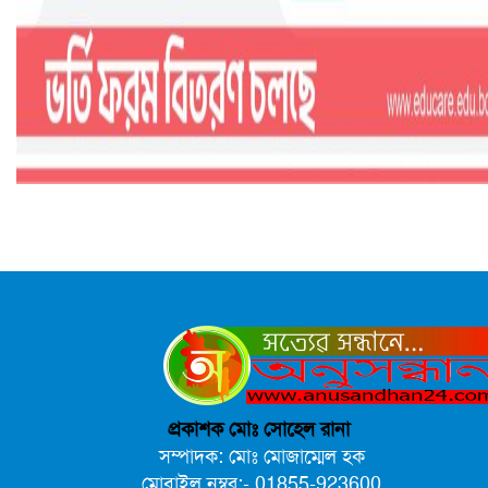
প্রকাশক মোঃ সোহেল রানা
সম্পাদক: মোঃ মোজাম্মেল হক
মোবাইল নম্বর:- 01855-923600