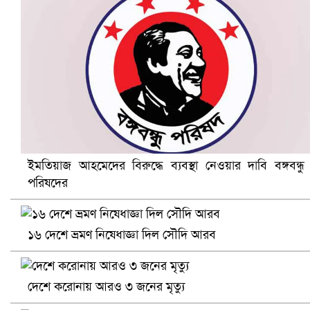
নানা সংকটে রিক্রুটিং এজেন্সি, হুমকির মুখে শ্রম রপ্তানি
ইমতিয়াজ আহমেদের বিরুদ্ধে ব্যবস্থা নেওয়ার দাবি বঙ্গবন্ধু
পরিষদের
খুলনায় বিএনপি অফিসে গুলি-বোমা হামলা, নিহত ১
১৬ দেশে ভ্রমণ নিষেধাজ্ঞা দিল সৌদি আরব
দেশে করোনায় আরও ৩ জনের মৃত্যু