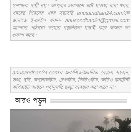
সম্পাদক দায়ী নয়। আপনার চারপাশে ঘটে যাওয়া নানা খবর,
খবরের পিছনের খবর সরাসরি anusandhan24.com'কে
জানাতে ই-মেইল করুন- anusondhan24@gmail.com
আপনার পাঠানো তথ্যের বস্তুনিষ্ঠতা যাচাই করে আমরা তা
প্রকাশ করব।
anusandhan24.com'র প্রকাশিত/প্রচারিত কোনো সংবাদ,
তথ্য, ছবি, আলোকচিত্র, রেখাচিত্র, ভিডিওচিত্র, অডিও কনটেন্ট
কপিরাইট আইনে পূর্বানুমতি ছাড়া ব্যবহার করা যাবে না।
আরও পড়ুন