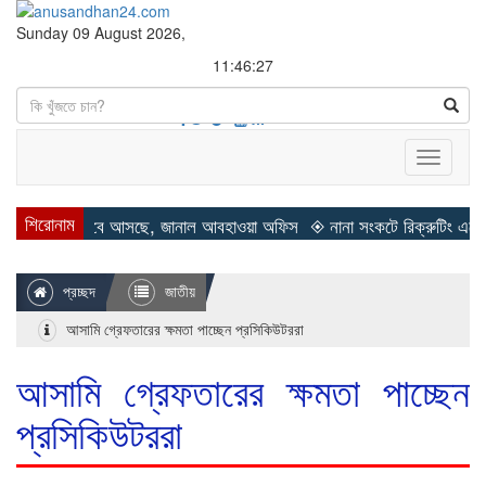
Sunday 09 August 2026,
11:46:28
Search
Toggle
navigati
শিরোনাম
ীত কবে আসছে, জানাল আবহাওয়া অফিস
◈ নানা সংকটে রিক্রুটিং এজেন্সি, হুমকির
প্রচ্ছদ
জাতীয়
আসামি গ্রেফতারের ক্ষমতা পাচ্ছেন প্রসিকিউটররা
আসামি গ্রেফতারের ক্ষমতা পাচ্ছেন
প্রসিকিউটররা