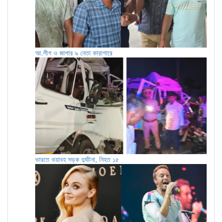
আ.লীগ ও জাপার ৯ নেতা কারাগারে
ভারতে ভয়াবহ সড়ক দুর্ঘটনা, নিহত ১৫