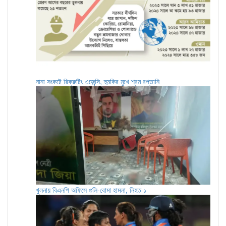
নানা সংকটে রিক্রুটিং এজেন্সি, হুমকির মুখে শ্রম রপ্তানি
খুলনায় বিএনপি অফিসে গুলি-বোমা হামলা, নিহত ১