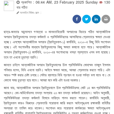
প্রকাশিত : 06:44 AM, 23 February 2025 Sunday
130
বার পঠিত
অনলাইন নিউজ ডেক্স
:
ছাত্র-জনতার আন্দোলনে গণহত্যা ও মানবতাবিরোধী অপরাধের বিচারে গঠিত আন্তর্জাতিক
অপরাধ ট্রাইব্যুনালের তদন্ত কর্মকর্তা ও প্রসিকিউটরদের আসামিদের গ্রেফতারে ক্ষমতা দেওয়া
হচ্ছে। এলক্ষ্যে আন্তর্জাতিক অপরাধ (ট্রাইব্যুনাল-১) কার্যবিধি, ২০১০-এ কিছু বিধি সংশোধন
হচ্ছে। এই সংশোধনীর মাধ্যমে ট্রাইব্যুনালের কিছু ক্ষমতা কমানো হতে পারে। আন্তর্জাতিক
অপরাধ (ট্রাইব্যুনাল-১) কার্যবিধি, ২০১০-এর সংশোধনের খসড়া প্রস্তাবে এসব বলা হয়েছে।
তবে তা এখনো চূড়ান্ত হয়নি।
জানতে চাইলে আন্তর্জাতিক অপরাধ ট্রাইব্যুনালের চিফ প্রসিকিউটর মোহাম্মদ তাজুল ইসলাম
শনিবার বলেন, বিধি এখনো হয়নি। আইনে ক্ষমতা আছে, আমরা গ্রেফতার করতে পারি। এটা
আরও স্পষ্ট করার চেষ্টা চলছে। সেটার ব্যাপারে বিধি প্রণয়ন না হওয়া পর্যন্ত বলা যাবে না। যে
কোনো সময় চূড়ান্ত হয়ে যাবে। আমরা মনে করি এটা হওয়া দরকার।
জানা যায়, আন্তর্জাতিক অপরাধ ট্রাইব্যুনালে চিফ প্রসিকিউটরসহ মোট ১৪ জন প্রসিকিউটর
আছেন। কো-অর্ডিনেটরসহ তদন্ত সংস্থায় ২৩ জন তদন্ত কর্মকর্তা রয়েছেন। আইন অনুযায়ী,
প্রসিকিউটররা তদন্ত কর্মকর্তা হিসাবে দায়িত্ব পালন করতে পারেন। কার্যবিধি অনুযায়ী,
ট্রাইব্যুনাল কারও বিরুদ্ধে গ্রেফতারি পরোয়ানা জারি করলে আইনশৃঙ্খলা রক্ষাকারী বাহিনীর
সদস্যরা তা তামিল করে থাকেন। সংশোধন করে পরোয়ানা কার্যকরের ক্ষমতা আইনশৃঙ্খলা
রক্ষাকারী বাহিনীর পাশাপাশি ট্রাইব্যুনালের প্রসিকিউটর ও তদন্ত কর্মকর্তাদের দেওয়া হচ্ছে।