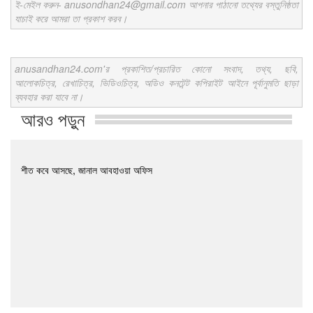
ই-মেইল করুন- anusondhan24@gmail.com আপনার পাঠানো তথ্যের বস্তুনিষ্ঠতা
যাচাই করে আমরা তা প্রকাশ করব।
anusandhan24.com'র প্রকাশিত/প্রচারিত কোনো সংবাদ, তথ্য, ছবি,
আলোকচিত্র, রেখাচিত্র, ভিডিওচিত্র, অডিও কনটেন্ট কপিরাইট আইনে পূর্বানুমতি ছাড়া
ব্যবহার করা যাবে না।
আরও পড়ুন
শীত কবে আসছে, জানাল আবহাওয়া অফিস