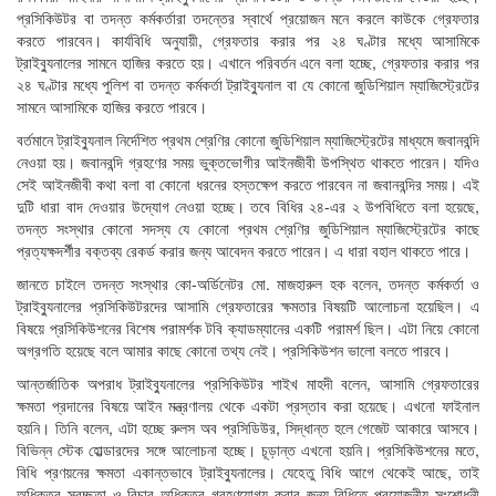
প্রসিকিউটর বা তদন্ত কর্মকর্তারা তদন্তের স্বার্থে প্রয়োজন মনে করলে কাউকে গ্রেফতার
করতে পারবেন। কার্যবিধি অনুযায়ী, গ্রেফতার করার পর ২৪ ঘণ্টার মধ্যে আসামিকে
ট্রাইব্যুনালের সামনে হাজির করতে হয়। এখানে পরিবর্তন এনে বলা হচ্ছে, গ্রেফতার করার পর
২৪ ঘণ্টার মধ্যে পুলিশ বা তদন্ত কর্মকর্তা ট্রাইব্যুনাল বা যে কোনো জুডিশিয়াল ম্যাজিস্ট্রেটের
সামনে আসামিকে হাজির করতে পারবে।
বর্তমানে ট্রাইব্যুনাল নির্দেশিত প্রথম শ্রেণির কোনো জুডিশিয়াল ম্যাজিস্ট্রেটের মাধ্যমে জবানবন্দি
নেওয়া হয়। জবানবন্দি গ্রহণের সময় ভুক্তভোগীর আইনজীবী উপস্থিত থাকতে পারেন। যদিও
সেই আইনজীবী কথা বলা বা কোনো ধরনের হস্তক্ষেপ করতে পারবেন না জবানবন্দির সময়। এই
দুটি ধারা বাদ দেওয়ার উদ্যোগ নেওয়া হচ্ছে। তবে বিধির ২৪-এর ২ উপবিধিতে বলা হয়েছে,
তদন্ত সংস্থার কোনো সদস্য যে কোনো প্রথম শ্রেণির জুডিশিয়াল ম্যাজিস্ট্রেটের কাছে
প্রত্যক্ষদর্শীর বক্তব্য রেকর্ড করার জন্য আবেদন করতে পারেন। এ ধারা বহাল থাকতে পারে।
জানতে চাইলে তদন্ত সংস্থার কো-অর্ডিনেটর মো. মাজহারুল হক বলেন, তদন্ত কর্মকর্তা ও
ট্রাইব্যুনালের প্রসিকিউটরদের আসামি গ্রেফতারের ক্ষমতার বিষয়টি আলোচনা হয়েছিল। এ
বিষয়ে প্রসিকিউশনের বিশেষ পরামর্শক টবি ক্যাডম্যানের একটি পরামর্শ ছিল। এটা নিয়ে কোনো
অগ্রগতি হয়েছে বলে আমার কাছে কোনো তথ্য নেই। প্রসিকিউশন ভালো বলতে পারবে।
আন্তর্জাতিক অপরাধ ট্রাইব্যুনালের প্রসিকিউটর শাইখ মাহদী বলেন, আসামি গ্রেফতারের
ক্ষমতা প্রদানের বিষয়ে আইন মন্ত্রণালয় থেকে একটা প্রস্তাব করা হয়েছে। এখনো ফাইনাল
হয়নি। তিনি বলেন, এটা হচ্ছে রুলস অব প্রসিডিউর, সিদ্ধান্ত হলে গেজেট আকারে আসবে।
বিভিন্ন স্টেক হোল্ডারদের সঙ্গে আলোচনা হচ্ছে। চূড়ান্ত এখনো হয়নি। প্রসিকিউশনের মতে,
বিধি প্রণয়নের ক্ষমতা একান্তভাবে ট্রাইব্যুনালের। যেহেতু বিধি আগে থেকেই আছে, তাই
অধিকতর স্বচ্ছতা ও বিচার অধিকতর গ্রহণযোগ্য করার জন্য বিধিতে প্রয়োজনীয় সংশোধনী