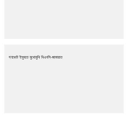
গণভোট ইস্যুতে মুখোমুখি বিএনপি-জামায়াত