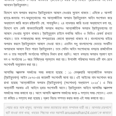
আনবেন ট্রাইব্যুনাল।
বিদেশে বসে অপরাধ করলেও ট্রাইব্যুনালে আমলে নেওয়ার সুযোগ থাকবে : এদিকে ৫ আগস্ট
ছাত্র-জনতার গণ-অভ্যুত্থানের পর আন্তর্জাতিক অপরাধ ট্রাইব্যুনাল আইন সংশোধন করে
অধ্যাদেশ জারি করেন রাষ্ট্রপতি মো. সাহাবুদ্দিন। ২৪ নভেম্বর জারি হওয়া অধ্যাদেশে বলা হয়,
বিদেশে বসে কেউ মানবতাবিরোধী অপরাধ করলেও আন্তর্জাতিক অপরাধ ট্রাইব্যুনালের তা
আমলে নেওয়ার সুযোগ থাকবে। ট্রাইবু্যুনাল চাইলে শুনানির অডিও ও ভিডিও রেকর্ড রাখতে
পারবে। তবে গণমাধ্যমের জন্য সম্প্রচারের কোনো ব্যবস্থা থাকবে না। বাংলাদেশের বাইরে
অপরাধ করলে ট্রাইব্যুনালে আমলে নেওয়া যাবে। এতদিন শুধু বাংলাদেশের ভেতরে সংঘটিত
অপরাধকে আমলে নিতে পারত ট্রাইব্যুনাল। তবে সেদিন আইন সংশোধনের খসড়ায় রাজনৈতিক
দল ও তার সহযোগী সংগঠনের শাস্তির বিধান রাখা হয়নি। আগে খসড়ায় অপরাধ প্রমাণ হলে
দল ও সংগঠনের ১০ বছর নিষিদ্ধের প্রস্তাব করা হয়। উপদেষ্টা পরিষদের সভায় এটি বাদ রেখে
সংশোধনী অনুমোদন করা হয়।
আসামির আত্মপক্ষ সমর্থনের সময় কমানো হয়েছে : ১১ ফেব্রুয়ারি আন্তর্জাতিক অপরাধ
(ট্রাইব্যুনাল) আইন ১৯৭৩-এর কয়েকটি সংশোধনী আনা হয়। এই আইনের নাম সংশোধন করে
রাখা হয়েছে ‘আন্তর্জাতিক অপরাধ (ট্রাইব্যুনাল) (সংশোধন) অধ্যাদেশ ২০২৫’। এ নিয়ে
অন্তর্বর্তী সরকার এই আইনে দুবার সংশোধনী আনে। ট্রাইব্যুনাল আইনে আসামির আত্মপক্ষ
সমর্থনের সময় কমানো হয়। আগে আসামি আত্মপক্ষ সমর্থনের জন্য ৬ সপ্তাহ সময় পেতেন। এখন
তা কমিয়ে ৩ সপ্তাহ করা হয়েছে। দ্রুত বিচার সম্পন্ন করার জন্য এই সময় কমানো হয়।
শেয়ার করে সঙ্গে থাকুন, আপনার অশুভ মতামতের জন্য সম্পাদক দায়ী নয়। আপনার চারপাশে
ঘটে যাওয়া নানা খবর, খবরের পিছনের খবর সরাসরি anusandhan24.com'কে জানাতে