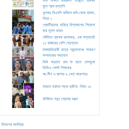
মুখে শ্রম রপ্তানি
খুলনায় বিএনপি অফিসে গুলি-বোমা হামলা,
নিহত ১
প্রোটিয়াদের হারিয়ে বিশ্বকাপের শিরোপা
ঘরে তুলল ভারত
সৌদিতে ব্যাপক ধরপাকড়, এক সপ্তাহেই
২১ হাজারের বেশি গ্রেপ্তার
বৈষম্যবিরোধী ছাত্র আন্দোলনের সাধারণ
সম্পাদকের পদত্যাগ
ভিউ বাড়াতে রাম দা হাতে ফেসবুকে
ভিডিও পোস্ট শিক্ষকের
আ.লীগ ও জাপার ৯ নেতা কারাগারে
ভারতে ভয়াবহ সড়ক দুর্ঘটনা, নিহত ১৫
হলিউডে নতুন প্রেমের গুঞ্জন
 বিভাগের জনপ্রিয়