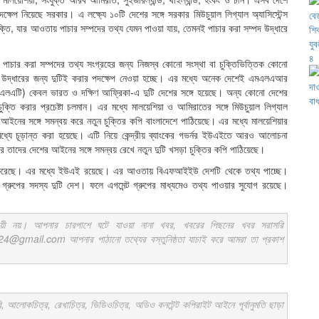
েপ নিয়েছে সরকার। এ লক্ষ্যে ১০টি দেশের সঙ্গে সরকার মিউচুয়াল লিগ্যাল অ্যাসিস্টেন্স
্তি, যার আওতায় পাচার সম্পদের তথ্য যেমন পাওয়া যায়, তেমনই পাচার করা সম্পদ উদ্ধারে
াচার করা সম্পদের তথ্য সংগ্রহের জন্য নিজস্ব কোনো সংস্থা বা চুক্তিভিত্তিক কোনো
 উদ্ধারের জন্য দুটিই করার পদক্ষেপ নেওয়া হচ্ছে। এর মধ্যে অনেক দেশেই এমএলএআর
 (এমএলএটি) কেবল ভারত ও দক্ষিণ আফ্রিকা-এ দুটি দেশের সঙ্গে হয়েছে। অন্য কোনো দেশের
ক্তি করার প্রচেষ্টা চলমান। এর মধ্যে মালয়েশিয়া ও আমিরাতের সঙ্গে মিউচুয়াল লিগ্যাল
ব আইনের সঙ্গে সমন্বয় করে নতুন চুক্তির কপি বাংলাদেশে পাঠিয়েছে। এর মধ্যে মালয়েশিয়ার
ধ্যে চূড়ান্ত করা হয়েছে। এটি নিয়ে কেন্দ্রীয় ব্যাংকের গভর্নর ইউএইতে আরও আলোচনা
ে তাদের দেশের আইনের সঙ্গে সমন্বয় রেখে নতুন দুটি খসড়া চুক্তির কপি পাঠিয়েছে।
্ষর করেছে। এর মধ্যে ইউএই রয়েছে। এর আওতায় বিএফআইইউ দেশটি থেকে তথ্য পাচ্ছে।
ট গ্রুপের সদস্য দুটি দেশ। ফলে এগমেন্ট গ্রুপের মাধ্যমেও তথ্য পাওয়ার সুযোগ রয়েছে।
ায়ী নয়। আপনার চারপাশে ঘটে যাওয়া নানা খবর, খবরের পিছনের খবর সরাসরি
ail.com আপনার পাঠানো তথ্যের বস্তুনিষ্ঠতা যাচাই করে আমরা তা প্রকাশ
কচিত্র, রেখাচিত্র, ভিডিওচিত্র, অডিও কনটেন্ট কপিরাইট আইনে পূর্বানুমতি ছাড়া