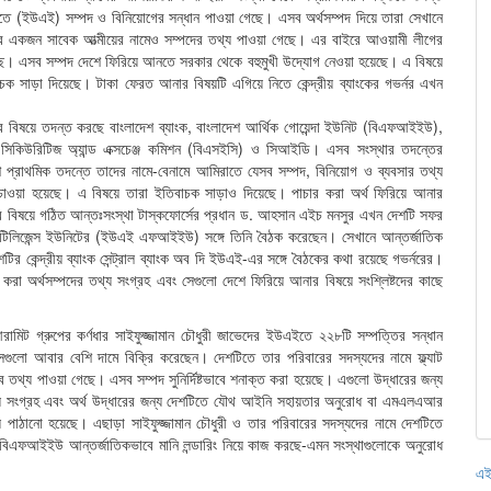
রাতে (ইউএই) সম্পদ ও বিনিয়োগের সন্ধান পাওয়া গেছে। এসব অর্থসম্পদ দিয়ে তারা সেখানে
বারের একজন সাবেক আত্মীয়ের নামেও সম্পদের তথ্য পাওয়া গেছে। এর বাইরে আওয়ামী লীগের
েছে। এসব সম্পদ দেশে ফিরিয়ে আনতে সরকার থেকে বহুমুখী উদ্যোগ নেওয়া হয়েছে। এ বিষয়ে
 সাড়া দিয়েছে। টাকা ফেরত আনার বিষয়টি এগিয়ে নিতে কেন্দ্রীয় ব্যাংকের গভর্নর এখন
যদের বিষয়ে তদন্ত করছে বাংলাদেশ ব্যাংক, বাংলাদেশ আর্থিক গোয়েন্দা ইউনিট (বিএফআইইউ),
দেশ সিকিউরিটিজ অ্যান্ড এক্সচেঞ্জ কমিশন (বিএসইসি) ও সিআইডি। এসব সংস্থার তদন্তের
শি প্রাথমিক তদন্তে তাদের নামে-বেনামে আমিরাতে যেসব সম্পদ, বিনিয়োগ ও ব্যবসার তথ্য
চাওয়া হয়েছে। এ বিষয়ে তারা ইতিবাচক সাড়াও দিয়েছে। পাচার করা অর্থ ফিরিয়ে আনার
ানোর বিষয়ে গঠিত আন্তঃসংস্থা টাস্কফোর্সের প্রধান ড. আহসান এইচ মনসুর এখন দেশটি সফর
ল ইন্টিলিজেন্স ইউনিটের (ইউএই এফআইইউ) সঙ্গে তিনি বৈঠক করেছেন। সেখানে আন্তর্জাতিক
র কেন্দ্রীয় ব্যাংক সেন্ট্রাল ব্যাংক অব দি ইউএই-এর সঙ্গে বৈঠকের কথা রয়েছে গভর্নরের।
করা অর্থসম্পদের তথ্য সংগ্রহ এবং সেগুলো দেশে ফিরিয়ে আনার বিষয়ে সংশ্লিষ্টদের কাছে
রামিট গ্রুপের কর্ণধার সাইফুজ্জামান চৌধুরী জাভেদের ইউএইতে ২২৮টি সম্পত্তির সন্ধান
েগুলো আবার বেশি দামে বিক্রি করেছেন। দেশটিতে তার পরিবারের সদস্যদের নামে ফ্ল্যাট
ব তথ্য পাওয়া গেছে। এসব সম্পদ সুনির্দিষ্টভাবে শনাক্ত করা হয়েছে। এগুলো উদ্ধারের জন্য
য সংগ্রহ এবং অর্থ উদ্ধারের জন্য দেশটিতে যৌথ আইনি সহায়তার অনুরোধ বা এমএলএআর
ে পাঠানো হয়েছে। এছাড়া সাইফুজ্জামান চৌধুরী ও তার পরিবারের সদস্যদের নামে দেশটিতে
 বিএফআইইউ আন্তর্জাতিকভাবে মানি লন্ডারিং নিয়ে কাজ করছে-এমন সংস্থাগুলোকে অনুরোধ
এই