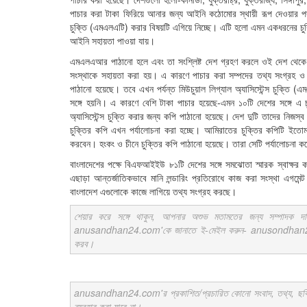
পাচার করা টাকা ফিরিয়ে আনার জন্য আইনি কঠোমোর স্থায়ী রূপ দেওয়ার পদক্ষ
চুক্তি (এমএলএটি) করার বিষয়টি এগিয়ে নিচ্ছে। এটি হলো এমন একধরনের চুক
আইনি সহায়তা পাওয়া যায়।
এমএলএআর পাঠানো হলে এবং তা সংশ্লিষ্ট দেশ গ্রহণ করলে ওই দেশ থেকে প
সংস্থাকে সহায়তা করা হয়। এ কারণে পাচার করা সম্পদের তথ্য সংগ্রহ ও
পাঠানো হয়েছে। তবে এখন পর্যন্ত মিউচুয়াল লিগ্যাল অ্যাসিস্টেন্স চুক্তি
সঙ্গে হয়নি। এ কারণে বেশি টাকা পাচার হয়েছে-এমন ১০টি দেশের সঙ্গে এ চু
অ্যাসিস্টেন্স চুক্তি করার জন্য কপি পাঠানো হয়েছে। দেশ দুটি তাদের নিজস্
চুক্তির কপি এখন পর্যালোচনা করা হচ্ছে। আমিরাতের চুক্তির কপিটি ইতোম
করবেন। হংকং ও চীনে চুক্তির কপি পাঠানো হয়েছে। তারা সেটি পর্যালোচনা কর
বাংলাদেশের পক্ষে বিএফআইইউ ৮১টি দেশের সঙ্গে সমঝোতা স্মারক স্বাক
এছাড়া আন্তর্জাতিকভাবে মানি লন্ডারিং প্রতিরোধে কাজ করা সংস্থা এগমেন্
বাংলাদেশ এগুলোকে কাজে লাগিয়ে তথ্য সংগ্রহ করছে।
শেয়ার করে সঙ্গে থাকুন, আপনার অশুভ মতামতের জন্য সম্পাদক দ
anusandhan24.com'কে জানাতে ই-মেইল করুন- anusondhan24@gm
করব।
anusandhan24.com'র প্রকাশিত/প্রচারিত কোনো সংবাদ, তথ্য, ছবি, আলো
ব্যবহার করা যাবে না।