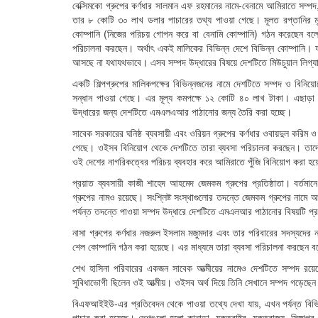
বেক্সিমকো গ্রুপের কর্ণধার সালমান এফ রহমানের নামে-বেনামে আমিরাতে সম্পদ
তার ৮ কোটি ৩০ লাখ ডলার পাচারের তথ্য পাওয়া গেছে। মূলত রপ্তানির মূল
কোম্পানি (নিজের পরিচয় গোপন করে বা বেনামি কোম্পানি) গঠন করেছেন বলে 
পরিচালনা করছেন। অর্থাৎ একই মালিকের বিভিন্ন দেশে বিভিন্ন কোম্পানি। 
আসছে না যথাযথভাবে। এসব সম্পদ উদ্ধারের বিষয়ে দেশটিতে মিউচুয়াল লিগ্য
একটি শিল্পগ্রুপের মালিকপক্ষের বিভিন্নজনের নামে দেশটিতে সম্পদ ও বিনি
সন্ধান পাওয়া গেছে। এর মূল্য কমপক্ষে ১২ কোটি ৪০ লাখ টাকা। এছাড়া দ
উদ্ধারের জন্য দেশটিতে এমএলএআর পাঠানোর জন্য তৈরি করা হচ্ছে।
সাবেক সরকারের ঘনিষ্ঠ ব্যবসায়ী এবং ওরিয়ন গ্রুপের কর্ণধার ওবায়দুল করিম ও 
গেছে। ওইসব বিনিয়োগ থেকে দেশটিতে তারা ব্যবসা পরিচালনা করছেন। তাদে
ওই দেশের নাগরিকত্বের পরিচয় ব্যবহার করে আমিরাতে পুঁজি বিনিয়োগ করা হ
প্রয়াত ব্যবসায়ী কাজী শাহেদ আহমেদ জেমকম গ্রুপের প্রতিষ্ঠাতা। বর্তমান
গ্রুপের নামও রয়েছে। সংশ্লিষ্ট সংস্থাগুলোর তদন্তে জেমকম গ্রুপের নাম
পর্যন্ত তদন্তে পাওয়া সম্পদ উদ্ধারে দেশটিতে এমএলআর পাঠানোর বিষয়টি প্র
নাসা গ্রুপের কর্ণধার নজরুল ইসলাম মজুমদার এবং তার পরিবারের সদস্যদের 
শেল কোম্পানি গঠন করা হয়েছে। এর মাধ্যমে তারা ব্যবসা পরিচালনা করছেন ব
শেখ হাসিনা পরিবারের একজন সাবেক আত্মীয়ের নামেও দেশটিতে সম্পদ রয়েছে
সুবিধাভোগী ছিলেন ওই আত্মীয়। ওইসব অর্থ দিয়ে তিনি সেখানে সম্পদ গড়েছেন।
বিএফআইইউ-এর প্রতিবেদন থেকে পাওয়া তথ্যে দেখা যায়, এখন পর্যন্ত বিভিন্
পাচার করা হয়েছে। দেশগুলো হলো-কানাডা, যুক্তরাষ্ট্র, যুক্তরাজ্য, সিঙ্গাপ