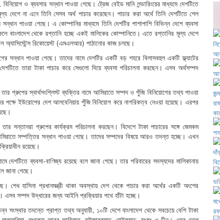
, বিনিয়োগ ও ব্যবসার সন্ধান পাওয়া গেছে। ট্রেজ বেইড মানি লন্ডারিংয়ের মাধ্যমে দেশটিতে
্য দেশে না এনে তিনি সেসব অর্থ পাচার করেছেন। পাচার করা অর্থে তিনি দেশটিতে শেল
সন্ধান পাওয়া গেছে। এ কোম্পানির মাধ্যমে তিনি দেশটির পাশাপাশি বিভিন্ন দেশে ব্যবসা
ফলে বাংলাদেশ থেকে রপ্তানি হচ্ছে একই মালিকের কোম্পানিতে। এতে রপ্তানির মূল্য দেশে
াল অ্যাসিস্টেন্স রিকোয়েস্ট (এমএলআর) পাঠানোর কাজ চলছে।
য়োগের সন্ধান পাওয়া গেছে। তাদের নামে দেশটির একটি বড় শহরে বিলাসবহুল একটি ফ্ল্যাটের
েশটিতে তারা টাকা পাচার করে সেগুলো দিয়ে ব্যবসা পরিচালনা করছেন। এসব অর্থসম্পদ
তার গ্রুপের স্বার্থসংশ্লিস্ট ব্যক্তির নামে আমিরাতে সম্পদ ও পুঁজি বিনিয়োগের তথ্য পাওয়া
র পক্ষে ইউরোপের দেশ আলবেনিয়ায় পুঁজি বিনিয়োগ করে নাগরিকত্ব নেওয়া হয়েছে। এরপর
য়েছে।
ে তার সন্তানরা গ্রুপের কার্যক্রম পরিচালনা করছেন। বিদেশে টাকা পাচারের সঙ্গে জেমকম
ে আমিরাতে সম্পত্তির সন্ধান পাওয়া গেছে। তাদের সম্পদের বিষয়ে আরও তদন্ত হচ্ছে। এখন
ক্রিয়াধীন রয়েছে।
নামে দেশটিতে ব্যবসা-বাণিজ্য রয়েছে বলে জানা গেছে। তার পরিবারের সদস্যদের মালিকানায়
লে জানা গেছে।
। শেখ হাসিনা প্রধানমন্ত্রী থাকা অবস্থায় দেশ থেকে পাচার করা অর্থের একটি অংশের
 এসব সম্পদ উদ্ধারের জন্য আইনি প্রক্রিয়ার পথে হাঁটা হচ্ছে।
ন সংস্থার তদন্তে প্রাপ্ত তথ্য অনুযায়ী, ১০টি দেশে বাংলাদেশ থেকে সবচেয়ে বেশি টাকা
ুর, মালয়েশিয়া, সংযুক্ত আরব আমিরাত, সুইজারল্যান্ড, থাইল্যান্ড, হংকং ও চীন। এসব দেশে