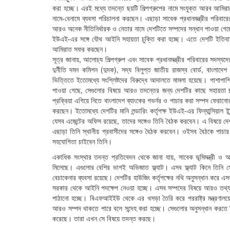
করা হচ্ছে। এরই মধ্যে তদন্তে ছয়টি শিল্পগ্রুপের নামে সংযুক্ত আরব আমি
নামে-বেনামে ব্যবসা পরিচালনা করছেন। এছাড়া সাবেক প্রধানমন্ত্রীর পরি
আরও অনেক নীতিনির্ধারক ও নেতার নামে দেশটিতে সম্পদের সন্ধান পাওয়া গ
ইউএই-এর সঙ্গে যৌথ আইনি সহায়তা চুক্তি করা হচ্ছে। এতে দেশটি ইতিবাচক
আমিরাত সফর করছেন।
সূত্র জানায়, আলোচ্য শিল্পগ্রুপ এবং সাবেক প্রধানমন্ত্রীর পরিবারের সদস্
দুর্নীতি দমন কমিশন (দুদক), সদ্য বিলুপ্ত জাতীয় রাজস্ব বোর্ড, বাংলা
ভিত্তিতে ইতোমধ্যে সংশ্লিষ্টদের বিরুদ্ধে আদালতে মামলা হয়েছে। পাশাপা
পাওয়া গেছে, সেগুলোর বিষয়ে আরও তদন্তের জন্য দেশটির কাছে সহায়তা 
প্রক্রিয়া এগিয়ে নিতে বাংলাদেশ ব্যাংকের গভর্নর ও পাচার করা সম্পদ ফের
করছেন। ইতোমধ্যে দেশটির মানি লন্ডারিং কর্তৃপক্ষ ইউএই-এর ফিন্যান্সিয়া
যেসব এজেন্টের অফিস রয়েছে, তাদের সঙ্গেও তিনি বৈঠক করবেন। এ বিষয়ে দেশটি
এছাড়া তিনি স্থানীয় প্রবাসীদের সঙ্গেও বৈঠক করবেন। ওইসব বৈঠকে পাচার 
সহযোগিতা চাইবেন তিনি।
একাধিক সংস্থার তদন্ত প্রতিবেদন থেকে জানা যায়, সাবেক ভূমিমন্ত্রী ও আ
মিলেছে। এগুলোর বেশির ভাগই অভিজাত ফ্ল্যাট। এসব ফ্ল্যাট কিনে তিনি স
বেচাকেনার ব্যবসা রয়েছে। দেশটির হাউজিং কর্তৃপক্ষের নথি অনুসন্ধান করে এস
সরকার থেকে আইনি পদক্ষেপ নেওয়া হচ্ছে। এসব সম্পদের বিষয়ে আরও তথ্
পাঠানো হচ্ছে। বিএফআইইউ থেকে এর খসড়া তৈরি করে পররাষ্ট্র মন্ত্রণালয়
আরও সম্পদ থাকতে পারে বলে সন্দেহ করা হচ্ছে। সেগুলোর অনুসন্ধান করতে
করেছে। তারা এখন সে বিষয়ে তদন্ত করছে।