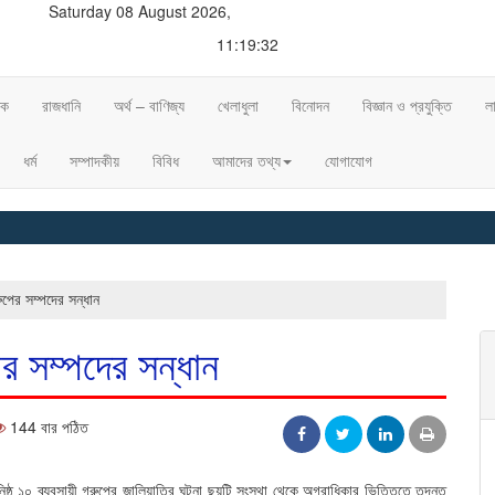
Saturday 08 August 2026,
11:19:32
িক
রাজধানি
অর্থ – বাণিজ্য
খেলাধুলা
বিনোদন
বিজ্ঞান ও প্রযুক্তি
ল
ধর্ম
সম্পাদকীয়
বিবিধ
আমাদের তথ্য
যোগাযোগ
◈ শী
পের সম্পদের সন্ধান
র সম্পদের সন্ধান
144 বার পঠিত
িষ্ঠ ১০ ব্যবসায়ী গ্রুপের জালিয়াতির ঘটনা ছয়টি সংস্থা থেকে অগ্রাধিকার ভিত্তিতে তদন্ত