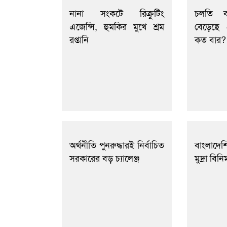
নানা সংকটে রিক্রুটিং
চলতি বছ
এজেন্সি, হুমকির মুখে শ্রম
বেড়েছে
রপ্তানি
কত বার?
অর্থনীতি পুনরুদ্ধারই নির্বাচিত
বাংলাদে
সরকারের বড় চ্যালেঞ্জ
মুদ্রা বিন