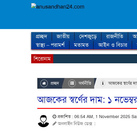
প্রচ্ছদ
জাতীয়
দেশজুড়ে
রাজনীতি
আন
স্বাস্থ্য – পরামর্শ
মতামত
আইন ও বিচার
শিরোনাম
প্রচ্ছদ
অর্থনীতি
আজকের স্বর্ণের দা
আজকের স্বর্ণের দাম: ১ নভেম্
প্রকাশিত : 06:54 AM, 1 November 2025 S
অনলাইন নিউজ ডেক্স
: