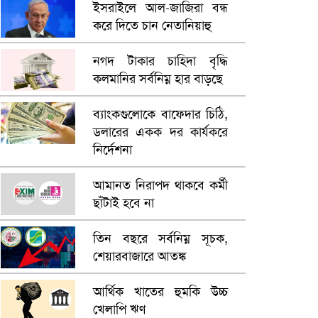
ইসরাইলে আল-জাজিরা বন্ধ
কারাগারে
করে দিতে চান নেতানিয়াহু
ভারতে ভয়াবহ সড়ক দুর্ঘটনা,
নগদ টাকার চাহিদা বৃদ্ধি
নিহত ১৫
কলমানির সর্বনিম্ন হার বাড়ছে
হলিউডে নতুন প্রেমের গুঞ্জন
ব্যাংকগুলোকে বাফেদার চিঠি,
ডলারের একক দর কার্যকরে
নির্দেশনা
আমানত নিরাপদ থাকবে কর্মী
ছাঁটাই হবে না
তিন বছরে সর্বনিম্ন সূচক,
শেয়ারবাজারে আতঙ্ক
আর্থিক খাতের হুমকি উচ্চ
খেলাপি ঋণ