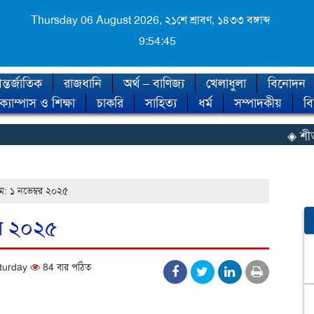
Thursday 06 August 2026,
২১শে শ্রাবণ, ১৪৩৩ বঙ্গাব্দ
9:54:46
্তর্জাতিক
রাজধানি
অর্থ – বাণিজ্য
খেলাধুলা
বিনোদন
ক্যাম্পাস ও শিক্ষা
চাকরি
সাহিত্য
ধর্ম
সম্পাদকীয়
ব
◈ শীত কব
ম: ১ নভেম্বর ২০২৫
বর ২০২৫
aturday
84 বার পঠিত