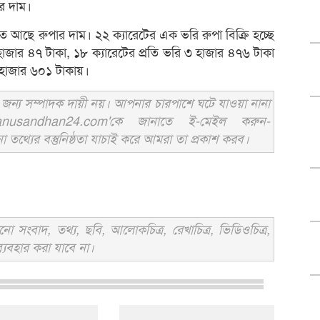
র দাম।
িত আছে রুপার দাম। ২২ ক্যারেটের এক ভরি রুপা বিক্রি হচ্ছে
হাজার ৪৭ টাকা, ১৮ ক্যারেটের প্রতি ভরি ৩ হাজার ৪৭৬ টাকা
২ হাজার ৬০১ টাকায়।
ন্য সম্পাদক দায়ী নয়। আপনার চারপাশে ঘটে যাওয়া নানা
usandhan24.com'কে জানাতে ই-মেইল করুন-
ের বস্তুনিষ্ঠতা যাচাই করে আমরা তা প্রকাশ করব।
সংবাদ, তথ্য, ছবি, আলোকচিত্র, রেখাচিত্র, ভিডিওচিত্র,
্যবহার করা যাবে না।