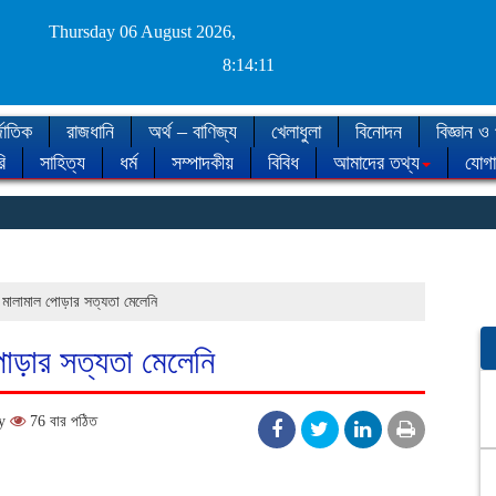
Thursday 06 August 2026,
8:14:12
জাতিক
রাজধানি
অর্থ – বাণিজ্য
খেলাধুলা
বিনোদন
বিজ্ঞান ও 
ি
সাহিত্য
ধর্ম
সম্পাদকীয়
বিবিধ
আমাদের তথ্য
যোগ
◈ শী
র মালামাল পোড়ার সত্যতা মেলেনি
পোড়ার সত্যতা মেলেনি
ay
76 বার পঠিত