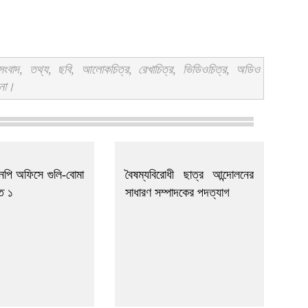
বাদ, তথ্য, ছবি, আলোকচিত্র, রেখাচিত্র, ভিডিওচিত্র, অডিও
 না।
এনপি অফিসে গুলি-বোমা
বৈষম্যবিরোধী ছাত্র আন্দোলনের
ত ১
সাধারণ সম্পাদকের পদত্যাগ