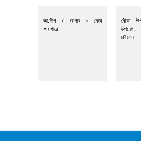
আ.লীগ ও জাপার ৯ নেতা
নৌকা উ
কারাগারে
উপদেষ্টা
চাইলেন