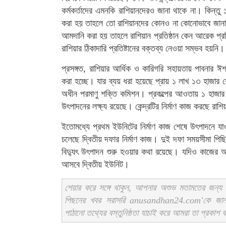
কর্মকর্তাদের এমনকি রাশিয়ানদেরও জানা থাকে না। কিন্তু
করা হয় তাহলে তো রাশিয়ানদের কোনও না কোনোভাবে জানার 
আমদানি করা হয় তাহলে রাশিয়ান প্রতিষ্ঠান কেন আরেক প্রতি
রাশিয়ার ঠিকাদারি প্রতিষ্টানের বক্তব্য নেওয়া সম্ভব হয়নি।
প্রসঙ্গত, রাশিয়ার আর্ধিক ও কারিগরি সহায়তায় পাবনার ঈশ্ব
করা হচ্ছে। যার ব্যয় ধরা হয়েছে প্রায় ১ লাখ ১৩ হাজার কোট
অধীন পরমাণু শক্তি কমিশন। প্রকল্পের আওতায় ১ হাজার ২
উৎপাদনের লক্ষ্য রয়েছে। কেন্দ্রটির নির্মাণ কাজ করছে রাশিয়
ইতোমধ্যে প্রথম ইউনিটের নির্মাণ কাজ শেষে উৎপাদনে যাওয়
চলেছে দ্বিতীয় দফার নির্মাণ কাজ। দুই দফা সময়সীমা পি
বিদ্যুৎ উৎপাদন শুরু হওয়ার কথা রয়েছে। যদিও কাজের
আসবে দ্বিতীয় ইউনিট।
শেয়ার করে সঙ্গে থাকুন, আপনার অশুভ মতামতের জন্য স
পিছনের খবর সরাসরি anusandhan24.com'কে জ
পাঠানো তথ্যের বস্তুনিষ্ঠতা যাচাই করে আমরা তা প্রকাশ