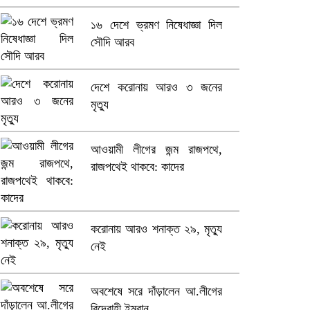
১৬ দেশে ভ্রমণ নিষেধাজ্ঞা দিল
ভারতে ভয়াবহ সড়ক দুর্ঘটনা, নিহত
সৌদি আরব
১৫
হলিউডে নতুন প্রেমের গুঞ্জন
দেশে করোনায় আরও ৩ জনের
মৃত্যু
আওয়ামী লীগের জন্ম রাজপথে,
রাজপথেই থাকবে: কাদের
করোনায় আরও শনাক্ত ২৯, মৃত্যু
নেই
অবশেষে সরে দাঁড়ালেন আ.লীগের
বিদ্রোহী ইমরান