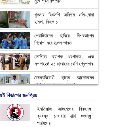
মুখে শ্রম রপ্তানি
খুলনায় বিএনপি অফিসে গুলি-বোমা
হামলা, নিহত ১
প্রোটিয়াদের হারিয়ে বিশ্বকাপের
শিরোপা ঘরে তুলল ভারত
সৌদিতে ব্যাপক ধরপাকড়, এক
সপ্তাহেই ২১ হাজারের বেশি গ্রেপ্তার
বৈষম্যবিরোধী ছাত্র আন্দোলনের
সাধারণ সম্পাদকের পদত্যাগ
এই বিভাগের জনপ্রিয়
ভিউ বাড়াতে রাম দা হাতে ফেসবুকে
ভিডিও পোস্ট শিক্ষকের
ইমতিয়াজ আহমেদের বিরুদ্ধে
ব্যবস্থা নেওয়ার দাবি বঙ্গবন্ধু
আ.লীগ ও জাপার ৯ নেতা কারাগারে
পরিষদের