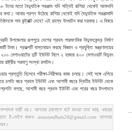
 ১৮ টনের মতো বৈদ্যুতিক সরঞ্জাম যদি সত্যিই রাশিয়া থেকেই আমদানি
কথা। আবার প্রশ্ন উঠেছে রাশিয়া থেকেই যদি বৈদ্যুতিক সরঞ্জামাদি
ষ্ঠানকে সাব কন্ট্রাক্ট দেবে? এই রহস্য উৎঘাটন করা দরকার। এ বিষয়ে
রদী উপজেলার রূপপুরে দেশের প্রথম পারমাণবিক বিদ্যুৎকেন্দ্র নির্মাণ
ি টাকা। প্রকল্পটি বাস্তবায়ন করছে বিজ্ঞান ও প্রযুক্তি মন্ত্রণালয়ের
০০ মেগাওয়াটের দুটি ইউনিট মিলে ২ হাজার ৪০০ মেগাওয়ার্ট বিদ্যুৎ
ার রাষ্ট্রীয় পরমাণু সংস্থা রসাটম।
ার প্রস্তুতি হিসেবে পরীক্ষা-নিরীক্ষার কাজ চলছে। সেই সঙ্গে এগিয়ে
ছিয়ে চলতি বছর প্রথম ইউনিট এবং আগামী বছরে দ্বিতীয় ইউনিট থেকে
 অগ্রগতি বলছে, আগামী বছর প্রথম ইউনিট এবং পরের বছর উৎপাদনে
ম্পাদক দায়ী নয়। আপনার চারপাশে ঘটে যাওয়া নানা খবর, খবরের
ানাতে ই-মেইল করুন- anusondhan24@gmail.com আপনার
 করব।