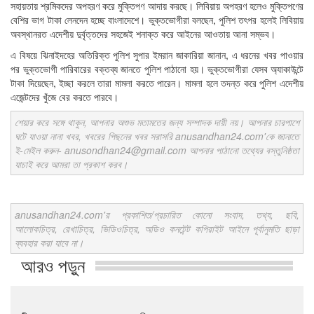
সহায়তায় শ্রমিকদের অপহরণ করে মুক্তিপণ আদায় করছে। লিবিয়ায় অপহরণ হলেও মুক্তিপণের
বেশির ভাগ টাকা লেনদেন হচ্ছে বাংলাদেশে। ভুক্তভোগীরা বলছেন, পুলিশ তৎপর হলেই লিবিয়ায়
অবস্থানরত এদেশীয় দুর্বৃত্তদের সহজেই শনাক্ত করে আইনের আওতায় আনা সম্ভব।
এ বিষয়ে ঝিনাইদহের অতিরিক্ত পুলিশ সুপার ইমরান জাকারিয়া জানান, এ ধরনের খবর পাওয়ার
পর ভুক্তভোগী পারিবারের বক্তব্য জানতে পুলিশ পাঠানো হয়। ভুক্তভোগীরা যেসব অ্যাকাউন্টে
টাকা দিয়েছেন, ইচ্ছা করলে তারা মামলা করতে পারেন। মামলা হলে তদন্ত করে পুলিশ এদেশীয়
এজেন্টদের খুঁজে বের করতে পারবে।
শেয়ার করে সঙ্গে থাকুন, আপনার অশুভ মতামতের জন্য সম্পাদক দায়ী নয়। আপনার চারপাশে
ঘটে যাওয়া নানা খবর, খবরের পিছনের খবর সরাসরি anusandhan24.com'কে জানাতে
ই-মেইল করুন- anusondhan24@gmail.com আপনার পাঠানো তথ্যের বস্তুনিষ্ঠতা
যাচাই করে আমরা তা প্রকাশ করব।
anusandhan24.com'র প্রকাশিত/প্রচারিত কোনো সংবাদ, তথ্য, ছবি,
আলোকচিত্র, রেখাচিত্র, ভিডিওচিত্র, অডিও কনটেন্ট কপিরাইট আইনে পূর্বানুমতি ছাড়া
ব্যবহার করা যাবে না।
আরও পড়ুন