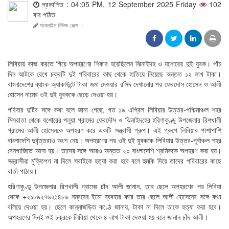
প্রকাশিত : 04:05 PM, 12 September 2025 Friday
102
বার পঠিত
অনলাইন নিউজ ডেক্স
:
লিবিয়ায় কাজ করতে গিয়ে অপহরণের শিকার হয়েছিলেন ঝিনাইদহ ও যশোরের দুই যুবক। পাঁচ
দিন আটকে রেখে চক্রটি দুই পরিবারের কাছ থেকে হাতিয়ে নিয়েছে অন্তত ১২ লাখ টাকা।
বাংলাদেশের ব্যাংক অ্যাকাউন্টে টাকা জমা দেওয়ার রসিদ দেখানোর পর ফেরদৌস হোসেন ও আলী
হোসেন নামের ওই দুই যুবককে ছেড়ে দেওয়া হয়।
পরিবার দুটির সঙ্গে কথা বলে জানা গেছে, গত ১৯ এপ্রিল লিবিয়ার উত্তর-পশ্চিমাঞ্চল শহর
মিসরাতা থেকে যশোরের পলুয়া গ্রামের ফেরদৌস ও ঝিনাইদহের হরিণাকুণ্ডু উপজেলার রিশখালী
গ্রামের আলী হোসেনকে অপহরণ করে একটি সন্ত্রাসী গ্রুপ। এই গ্রুপে লিবিয়ার পাশাপাশি
বাংলাদেশি দুর্বৃত্তরাও অংশ নেয়। অপহরণের পর ওই দুই যুবককে লিবিয়ার উত্তর-পূর্বাঞ্চল শহর
বেনগাজিতে আনা হয়। তাদের সঙ্গে আরও অন্তত ২০ বাংলাদেশি শ্রমিককে অপহরণ করা হয়।
সন্ত্রাসীরা মুক্তিপণ না দিলে সবাইকে হত্যা করা হবে বলে হুমকি দিয়ে তাদের পরিবারের কাছে
বার্তা পাঠায়।
হরিণাকুণ্ডু উপজেলার রিশখালী গ্রামের চাঁদ আলী জানান, তার ছেলে অপহরণের পর লিবিয়া
থেকে +২১৮৯২৭৬২১৪৮৬ নম্বরের ইমো ব্যবহার করে তার ছেলে আলী হোসেনের সঙ্গে কথা
বলিয়ে দেওয়া হয়। ছেলে কান্নাজড়িত কণ্ঠে জানায়, টাকা না দিলে তাকে হত্যা করা হবে।
অপহরণের দিনই ওই চক্রকে লিবিয়া থেকে ৪ লাখ টাকা দেওয়া হয় বলে জানান চাঁদ আলী।