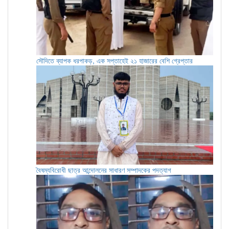
সৌদিতে ব্যাপক ধরপাকড়, এক সপ্তাহেই ২১ হাজারের বেশি গ্রেপ্তার
বৈষম্যবিরোধী ছাত্র আন্দোলনের সাধারণ সম্পাদকের পদত্যাগ