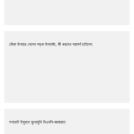
নৌকা উপহার পেলেন সড়ক উপদেষ্টা, কী করবেন পরামর্শ চাইলেন
গণভোট ইস্যুতে মুখোমুখি বিএনপি-জামায়াত