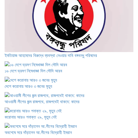
ইমতিয়াজ আহমেদের বিরুদ্ধে ব্যবস্থা নেওয়ার দাবি বঙ্গবন্ধু পরিষদের
১৬ দেশে ভ্রমণ নিষেধাজ্ঞা দিল সৌদি আরব
দেশে করোনায় আরও ৩ জনের মৃত্যু
আওয়ামী লীগের জন্ম রাজপথে, রাজপথেই থাকবে: কাদের
করোনায় আরও শনাক্ত ২৯, মৃত্যু নেই
অবশেষে সরে দাঁড়ালেন আ.লীগের বিদ্রোহী ইমরান