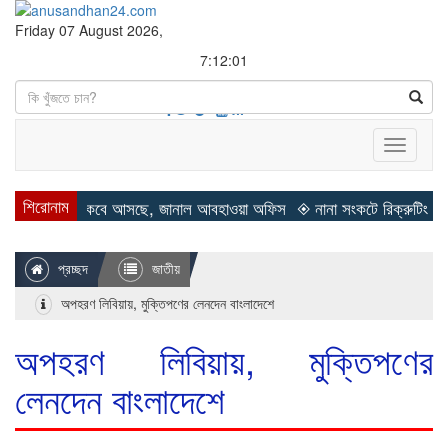
Friday 07 August 2026,
7:12:01
Search
Toggle
navigati
শিরোনাম
শীত কবে আসছে, জানাল আবহাওয়া অফিস
◈ নানা সংকটে রিক্রুটিং এজেন্সি, হুমক
প্রচ্ছদ
জাতীয়
অপহরণ লিবিয়ায়, মুক্তিপণের লেনদেন বাংলাদেশে
অপহরণ লিবিয়ায়, মুক্তিপণের
লেনদেন বাংলাদেশে