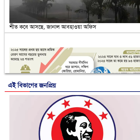
শীত কবে আসছে, জানাল আবহাওয়া অফিস
এই বিভাগের জনপ্রিয়
নানা সংকটে রিক্রুটিং এজেন্সি, হুমকির মুখে শ্রম রপ্তানি