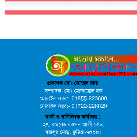
প্রকাশক মোঃ সোহেল রানা
সম্পাদক: মোঃ মোজাম্মেল হক
মোবাইল নম্বর:- 01855-923600
মোবাইল নম্বর:- 01722-226829
বার্তা ও বাণিজ্যিক কার্যালয় :
২৭, কমরেড রওসন আলী রোড,
বজলুর মোড়, কুষ্টিয়া-৭০০০।