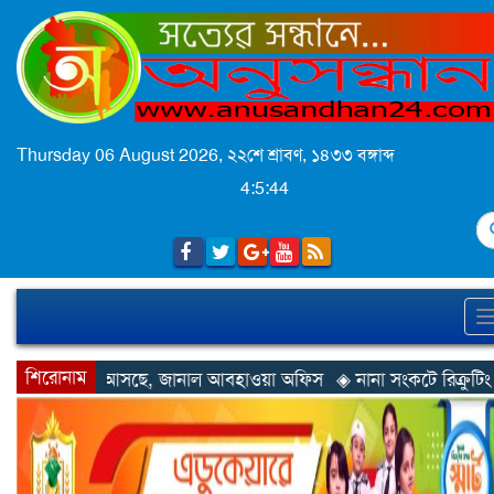
Thursday 06 August 2026,
২২শে শ্রাবণ, ১৪৩৩ বঙ্গাব্দ
4:5:47
S
শিরোনাম
জানাল আবহাওয়া অফিস
◈ নানা সংকটে রিক্রুটিং এজেন্সি, হুমকির মুখে শ্রম