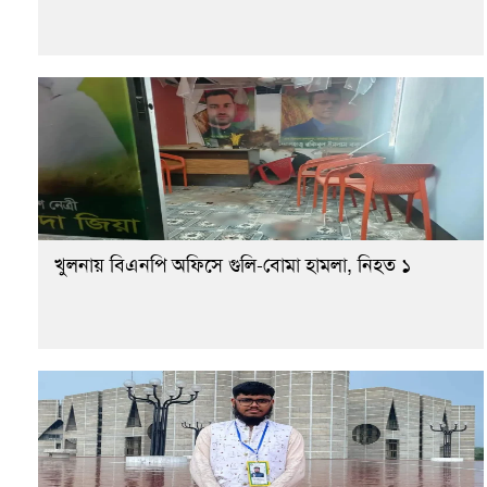
খুলনায় বিএনপি অফিসে গুলি-বোমা হামলা, নিহত ১