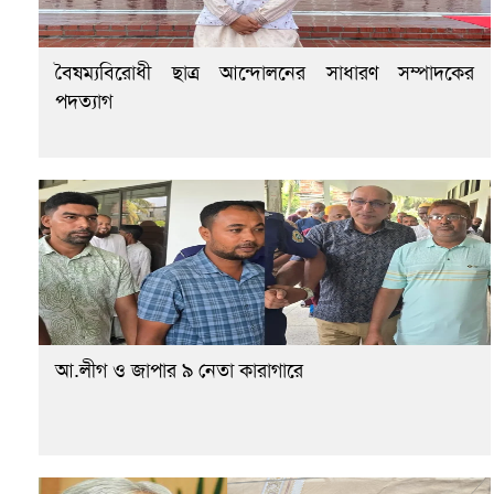
বৈষম্যবিরোধী ছাত্র আন্দোলনের সাধারণ সম্পাদকের
পদত্যাগ
আ.লীগ ও জাপার ৯ নেতা কারাগারে