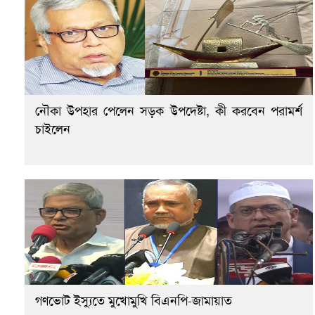
নৌকা উপহার পেলেন সড়ক উপদেষ্টা, কী করবেন পরামর্শ
চাইলেন
গণভোট ইস্যুতে মুখোমুখি বিএনপি-জামায়াত