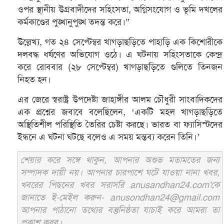
ওপর স্থানীয় উগ্রবাদীদের সহিংসতা, অগ্নিসংযোগ ও ভূমি দখলের
কর্মকাণ্ডের পুঙ্খানুপুঙ্খ তদন্ত করে।”
উল্লেখ্য, গত ২৪ সেপ্টেম্বর খাগড়াছড়িতে পাহাড়ি এক কিশোরীকে
দলবদ্ধ ধর্ষণের অভিযোগ ওঠে। এ ঘটনায় সহিংসতাকে কেন্দ্র
করে রোববার (২৮ সেপ্টেম্বর) খাগড়াছড়িতে গুলিতে তিনজন
নিহত হন।
এর জেরে স্বরাষ্ট্র উপদেষ্টা জাহাঙ্গীর আলম চৌধুরী সাংবাদিকদের
এক প্রশ্নের জবাবে বলেছিলেন, ‘একটি মহল খাগড়াছড়িতে
অস্থিতিশীল পরিস্থিতি তৈরির চেষ্টা করছে। ভারত বা ফ্যাসিস্টদের
ইন্ধনে এ ঘটনা ঘটছে বলেও এ সময় মন্তব্য করেন তিনি।’
শেয়ার করে সঙ্গে থাকুন, আপনার অশুভ মতামতের জন্য
সম্পাদক দায়ী নয়। আপনার চারপাশে ঘটে যাওয়া নানা খবর,
খবরের পিছনের খবর সরাসরি anusandhan24.com'কে
জানাতে ই-মেইল করুন- anusondhan24@gmail.com
আপনার পাঠানো তথ্যের বস্তুনিষ্ঠতা যাচাই করে আমরা তা
প্রকাশ করব।