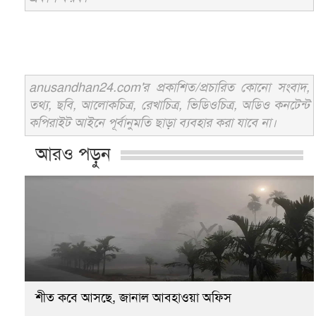
anusandhan24.com'র প্রকাশিত/প্রচারিত কোনো সংবাদ,
তথ্য, ছবি, আলোকচিত্র, রেখাচিত্র, ভিডিওচিত্র, অডিও কনটেন্ট
কপিরাইট আইনে পূর্বানুমতি ছাড়া ব্যবহার করা যাবে না।
আরও পড়ুন
শীত কবে আসছে, জানাল আবহাওয়া অফিস