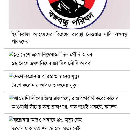
ইমতিয়াজ আহমেদের বিরুদ্ধে ব্যবস্থা নেওয়ার দাবি বঙ্গবন্ধু
পরিষদের
খুলনায় বিএনপি অফিসে গুলি-বোমা হামলা, নিহত ১
১৬ দেশে ভ্রমণ নিষেধাজ্ঞা দিল সৌদি আরব
দেশে করোনায় আরও ৩ জনের মৃত্যু
আওয়ামী লীগের জন্ম রাজপথে, রাজপথেই থাকবে: কাদের
করোনায় আরও শনাক্ত ২৯, মৃত্যু নেই