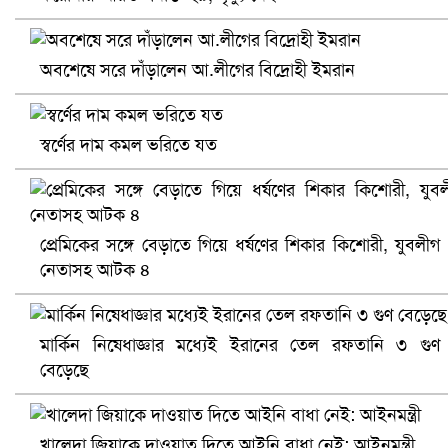
প্রোটিয়াদের হারিয়ে বিশ্বকাপের শিরোপা ঘরে তুলল ভারত
অবশেষে সরে দাঁড়ালেন আ.লীগের বিদ্রোহী ইমরান
স্বর্ণের দাম কমল ভরিতে যত
প্রেমিকের সঙ্গে বেড়াতে গিয়ে ধর্ষণের শিকার কিশোরী, যুবলীগ
নেতাসহ আটক ৪
সৌদিতে ব্যাপক ধরপাকড়, এক সপ্তাহেই ২১ হাজারের বেশি গ্রেপ্তা
মার্কিন নিষেধাজ্ঞার মধ্যেই ইরানের তেল রফতানি ৩ গুণ
বেড়েছে
খালেদা জিয়াকে দাওয়াত দিতে আইনি বাধা নেই: আইনমন্ত্রী